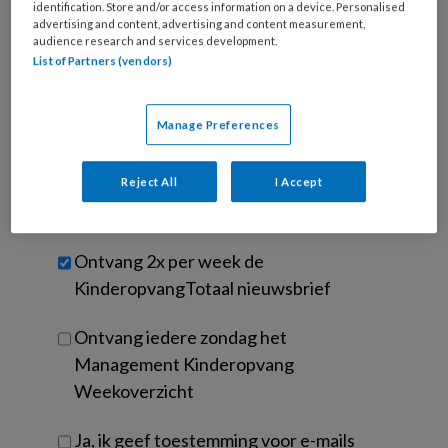
e-
identification. Store and/or access information on a device. Personalised
Kies
mailadres?
advertising and content, advertising and content measurement,
je
audience research and services development.
*
*
wachtwoord*
*
List of Partners (vendors)
Kies
je
Manage Preferences
functie
*
Bij
Reject All
I Accept
welke
organisatie
werk
Untitled
Ontvang 2x per week de
je?
KinderopvangTotaal nieuwsbrief
Ontvang iedere zondag het
Management Kinderopvang
Weekoverzicht
Ja, ik geef toestemming voor e-mails