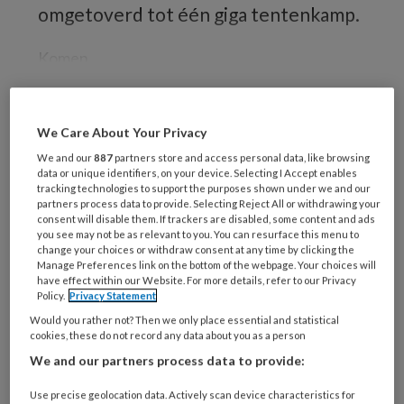
omgetoverd tot één giga tentenkamp.
Komen
We Care About Your Privacy
REGISTREREN
We and our
887
partners store and access personal data, like browsing
data or unique identifiers, on your device. Selecting I Accept enables
Wil je dit artikel lezen?
tracking technologies to support the purposes shown under we and our
partners process data to provide. Selecting Reject All or withdrawing your
Maak gratis een account aan en lees 2
consent will disable them. If trackers are disabled, some content and ads
you see may not be as relevant to you. You can resurface this menu to
artikelen gratis per maand
change your choices or withdraw consent at any time by clicking the
Manage Preferences link on the bottom of the webpage. Your choices will
have effect within our Website. For more details, refer to our Privacy
Al een account of abonnement?
Log dan in
Policy.
Privacy Statement
Would you rather not? Then we only place essential and statistical
cookies, these do not record any data about you as a person
Wat
We and our partners process data to provide:
is
je
Use precise geolocation data. Actively scan device characteristics for