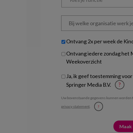
functie
*
Bij
welke
organisatie
werk
Untitled
Ontvang 2x per week de Kin
je?
Ontvang iedere zondag het
Weekoverzicht
Ja, ik geef toestemming voor
Springer Media B.V.
?
Uw bovenstaande gegevens kunnen worden t
privacy statement
.
?