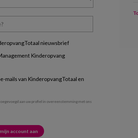
T
deropvangTotaal nieuwsbrief
 Management Kinderopvang
 e-mails van KinderopvangTotaal en
oegevoegd aan uw profiel in overeenstemming met ons