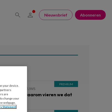
Nieuwsbrief
Abonneren
ees ook
on your device.
 JUNI 2026
NIEUWS
 partners
odderdag: waarom vieren we dat
ers are
 to change your
igenlijk?
the webpage.
cy Statement