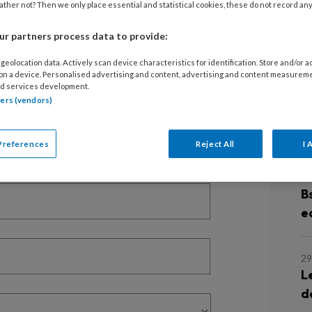
ther not? Then we only place essential and statistical cookies, these do not record an
8 
K
r partners process data to provide:
EGISTREREN
r
geolocation data. Actively scan device characteristics for identification. Store and/or 
t artikel lezen?
 on a device. Personalised advertising and content, advertising and content measurem
d services development.
26
tners (vendors)
en lees 2 artikelen gratis per maand
G
z
of abonnement?
Log dan in
Preferences
Reject All
I 
2
B
e
29
L
d