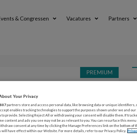
vents & Congressen
Vacatures
Partners
aal
PREMIUM
L
Opslaan
Reacties
Delen
0
About Your Privacy
e
887
partners store and access personal data, like browsing data or unique identifiers, 
22
 Accept enables tracking technologies to support the purposes shown under we and our
M
 to provide. Selecting Reject All or withdrawing your consent will disable them. If track
me content and ads you see may not be as relevant to you. You can resurface this menu
e
ithdraw consent at any time by clicking the Manage Preferences link on the bottom of 
 will have effect within our Website. For more details, refer to our Privacy Policy.
Priva