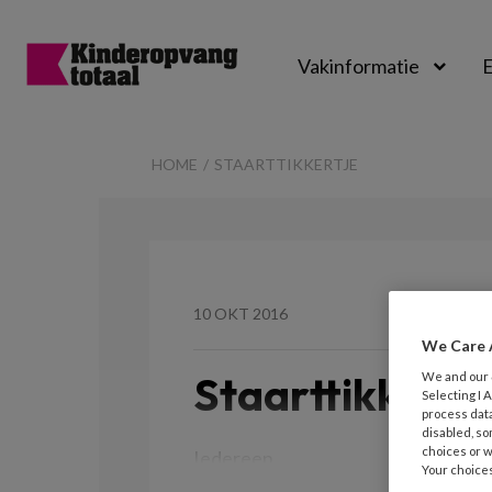
Vakinformatie
E
Kinderopvangtot
HOME
STAARTTIKKERTJE
10 OKT 2016
We Care 
Staarttikkertj
We and our
Selecting I
process data
disabled, so
choices or w
Iedereen
Your choices