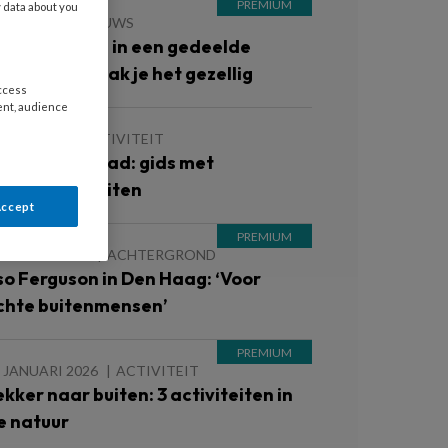
y data about you
JUNI 2026
NIEUWS
inderopvang in een gedeelde
uimte? Zo maak je het gezellig
access
ent, audience
 MEI 2026
ACTIVITEIT
ratis download: gids met
omeractiviteiten
Accept
7 MAART 2026
ACHTERGROND
so Ferguson in Den Haag: ‘Voor
chte buitenmensen’
 JANUARI 2026
ACTIVITEIT
ekker naar buiten: 3 activiteiten in
e natuur