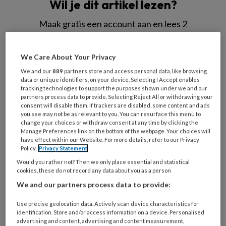
Wil je dit artikel lezen?
Maak gratis een account aan en lees 2
artikelen gratis per maand
We Care About Your Privacy
Al een account of abonnement?
Log dan in
We and our
889
partners store and access personal data, like browsing
data or unique identifiers, on your device. Selecting I Accept enables
tracking technologies to support the purposes shown under we and our
Wat
partners process data to provide. Selecting Reject All or withdrawing your
is
consent will disable them. If trackers are disabled, some content and ads
je
you see may not be as relevant to you. You can resurface this menu to
change your choices or withdraw consent at any time by clicking the
e-
Kies
Manage Preferences link on the bottom of the webpage. Your choices will
mailadres?
have effect within our Website. For more details, refer to our Privacy
je
*
*
Policy.
Privacy Statement
wachtwoord*
*
Would you rather not? Then we only place essential and statistical
Kies
cookies, these do not record any data about you as a person
je
We and our partners process data to provide:
functie
*
Use precise geolocation data. Actively scan device characteristics for
Bij
identification. Store and/or access information on a device. Personalised
advertising and content, advertising and content measurement,
welke