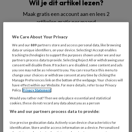
Wil je dit artikel lezen?
Maak gratis een account aan en lees 2
artikelen gratis per maand
Al een account of abonnement?
Log dan in
We Care About Your Privacy
We and our
889
partners store and access personal data, like browsing
data or unique identifiers, on your device. Selecting I Accept enables
Wat
tracking technologies to support the purposes shown under we and our
is
partners process data to provide. Selecting Reject All or withdrawing your
consent will disable them. If trackers are disabled, some content and ads
je
you see may not be as relevant to you. You can resurface this menu to
e-
change your choices or withdraw consent at any time by clicking the
Kies
mailadres?
Manage Preferences link on the bottom of the webpage. Your choices will
je
have effect within our Website. For more details, refer to our Privacy
*
*
wachtwoord*
*
Policy.
Privacy Statement
Would you rather not? Then we only place essential and statistical
Kies
cookies, these do not record any data about you as a person
je
We and our partners process data to provide:
functie
*
Use precise geolocation data. Actively scan device characteristics for
Bij
identification. Store and/or access information on a device. Personalised
welke