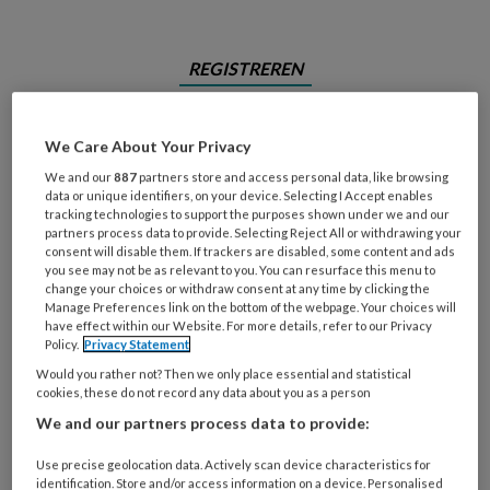
REGISTREREN
Wil je dit artikel lezen?
We Care About Your Privacy
Maak gratis een account aan en lees 2
We and our
887
partners store and access personal data, like browsing
data or unique identifiers, on your device. Selecting I Accept enables
artikelen gratis per maand
tracking technologies to support the purposes shown under we and our
partners process data to provide. Selecting Reject All or withdrawing your
Al een account of abonnement?
Log dan in
consent will disable them. If trackers are disabled, some content and ads
you see may not be as relevant to you. You can resurface this menu to
change your choices or withdraw consent at any time by clicking the
Manage Preferences link on the bottom of the webpage. Your choices will
Wat
have effect within our Website. For more details, refer to our Privacy
is
Policy.
Privacy Statement
je
Would you rather not? Then we only place essential and statistical
e-
cookies, these do not record any data about you as a person
Kies
mailadres?
We and our partners process data to provide:
je
*
*
wachtwoord*
*
Use precise geolocation data. Actively scan device characteristics for
identification. Store and/or access information on a device. Personalised