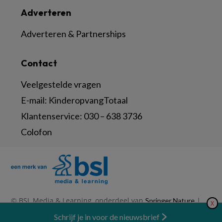
Adverteren
Adverteren & Partnerships
Contact
Veelgestelde vragen
E-mail:
KinderopvangTotaal
Klantenservice:
030 – 638 3736
Colofon
© BSL Media & Learning, onderdeel van
|
Springer Nature
X
|
|
Privacy Statement
Disclaimer
Voorwaarden
Nieuwsbrief
Schrijf je in voor de nieuwsbrief
Abonneren