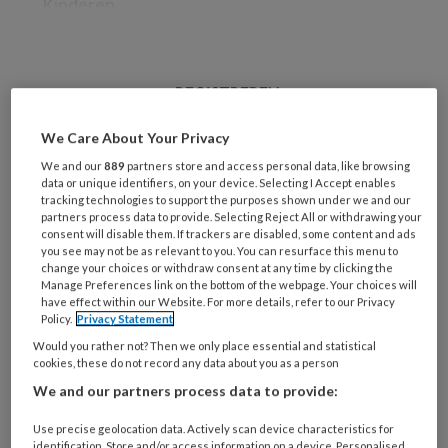
Kinderen
REGISTREREN
We Care About Your Privacy
Wil je dit artikel lezen?
We and our
889
partners store and access personal data, like browsing
Maak gratis een account aan en lees 2
data or unique identifiers, on your device. Selecting I Accept enables
tracking technologies to support the purposes shown under we and our
artikelen gratis per maand
partners process data to provide. Selecting Reject All or withdrawing your
consent will disable them. If trackers are disabled, some content and ads
you see may not be as relevant to you. You can resurface this menu to
Al een account of abonnement?
Log dan in
change your choices or withdraw consent at any time by clicking the
Manage Preferences link on the bottom of the webpage. Your choices will
have effect within our Website. For more details, refer to our Privacy
Wat
Policy.
Privacy Statement
is
Would you rather not? Then we only place essential and statistical
cookies, these do not record any data about you as a person
je
e-
We and our partners process data to provide:
Kies
mailadres?
je
Use precise geolocation data. Actively scan device characteristics for
*
*
identification. Store and/or access information on a device. Personalised