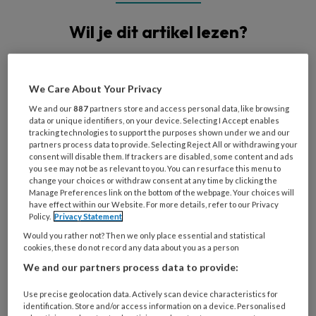
Wil je dit artikel lezen?
Maak gratis een account aan en lees 2
artikelen gratis per maand
We Care About Your Privacy
Al een account of abonnement?
Log dan in
We and our
887
partners store and access personal data, like browsing
data or unique identifiers, on your device. Selecting I Accept enables
tracking technologies to support the purposes shown under we and our
partners process data to provide. Selecting Reject All or withdrawing your
Wat
consent will disable them. If trackers are disabled, some content and ads
is
you see may not be as relevant to you. You can resurface this menu to
change your choices or withdraw consent at any time by clicking the
je
Manage Preferences link on the bottom of the webpage. Your choices will
e-
have effect within our Website. For more details, refer to our Privacy
Kies
mailadres?
Policy.
Privacy Statement
je
*
*
Would you rather not? Then we only place essential and statistical
wachtwoord*
*
cookies, these do not record any data about you as a person
Kies
We and our partners process data to provide:
je
Use precise geolocation data. Actively scan device characteristics for
functie
*
identification. Store and/or access information on a device. Personalised