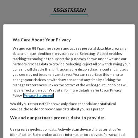
REGISTREREN
Wil je dit artikel lezen?
Maak gratis een account aan en lees 2
We Care About Your Privacy
artikelen gratis per maand
We and our
887
partners store and access personal data, like browsing
data or unique identifiers, on your device. Selecting I Accept enables
tracking technologies to support the purposes shown under we and our
Al een account of abonnement?
Log dan in
partners process data to provide. Selecting Reject All or withdrawing your
consent will disable them. If trackers are disabled, some content and ads
you see may not be as relevant to you. You can resurface this menu to
Wat
change your choices or withdraw consent at any time by clicking the
Manage Preferences link on the bottom of the webpage. Your choices will
is
have effect within our Website. For more details, refer to our Privacy
je
Policy.
Privacy Statement
e-
Would you rather not? Then we only place essential and statistical
Kies
mailadres?
cookies, these do not record any data about you as a person
je
*
*
We and our partners process data to provide:
wachtwoord*
*
Kies
Use precise geolocation data. Actively scan device characteristics for
identification. Store and/or access information on a device. Personalised
je