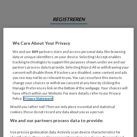
REGISTREREN
Wil je dit artikel lezen?
We Care About Your Privacy
Maak gratis een account aan en lees 2
We and our
889
partners store and access personal data, like browsing
artikelen gratis per maand
data or unique identifiers, on your device. Selecting I Accept enables
tracking technologies to support the purposes shown under we and our
partners process data to provide. Selecting Reject All or withdrawing your
Al een account of abonnement?
Log dan in
consent will disable them. If trackers are disabled, some content and ads
you see may not be as relevant to you. You can resurface this menu to
change your choices or withdraw consent at any time by clicking the
Manage Preferences link on the bottom of the webpage. Your choices will
Wat
have effect within our Website. For more details, refer to our Privacy
is
Policy.
Privacy Statement
je
Would you rather not? Then we only place essential and statistical
e-
cookies, these do not record any data about you as a person
Kies
mailadres?
je
We and our partners process data to provide:
*
*
wachtwoord*
*
Use precise geolocation data. Actively scan device characteristics for