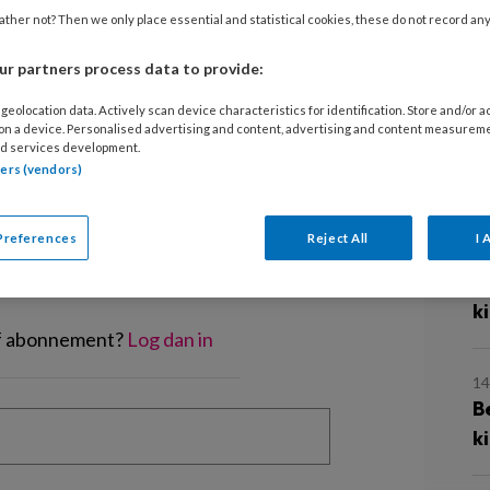
 leert spelenderwijs wat je voor
2
ther not? Then we only place essential and statistical cookies, these do not record an
B
e
r partners process data to provide:
geolocation data. Actively scan device characteristics for identification. Store and/or 
29
 on a device. Personalised advertising and content, advertising and content measurem
d services development.
L
tners (vendors)
d
EGISTREREN
t artikel lezen?
Preferences
Reject All
I 
21
B
en lees 2 artikelen gratis per maand
k
of abonnement?
Log dan in
14
B
k