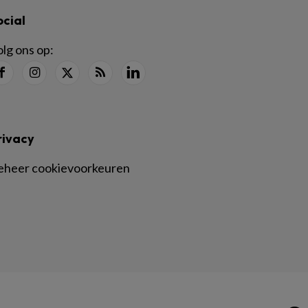
ocial
lg ons op:
rivacy
eheer cookievoorkeuren