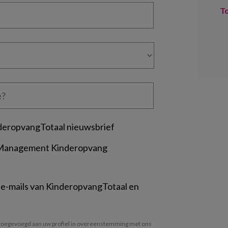
T
deropvangTotaal nieuwsbrief
 Management Kinderopvang
 e-mails van KinderopvangTotaal en
oegevoegd aan uw profiel in overeenstemming met ons