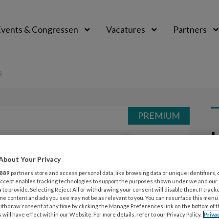
vents & Congressen
Vacatures
Partners
aal
G
PREMIUM
L
Opslaan
Reacties
Delen
0
About Your Privacy
26
r op Valentijnsdag
G
889
partners store and access personal data, like browsing data or unique identifiers, 
 Accept enables tracking technologies to support the purposes shown under we and our
z
 to provide. Selecting Reject All or withdrawing your consent will disable them. If track
me content and ads you see may not be as relevant to you. You can resurface this menu
 bedenken en dat uitvoeren. De groep
ithdraw consent at any time by clicking the Manage Preferences link on the bottom of 
 will have effect within our Website. For more details, refer to our Privacy Policy.
Priva