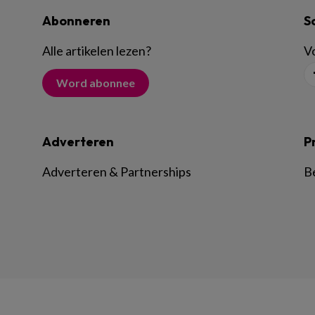
Abonneren
S
Alle artikelen lezen
?
Vo
Word abonnee
Adverteren
P
Adverteren & Partnerships
B