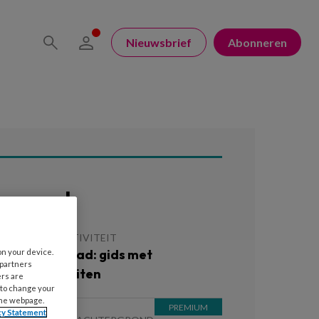
Nieuwsbrief
Abonneren
ees ook
 MEI 2026
ACTIVITEIT
ratis download: gids met
on your device.
 partners
omeractiviteiten
ers are
 to change your
the webpage.
cy Statement