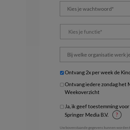
Kies
mailadres?
je
*
*
wachtwoord*
*
Kies
je
functie
*
Bij
welke
organisatie
werk
Untitled
Ontvang 2x per week de Kin
je?
Ontvang iedere zondag het
Weekoverzicht
Ja, ik geef toestemming voor
Springer Media B.V.
?
Uw bovenstaande gegevens kunnen worden t