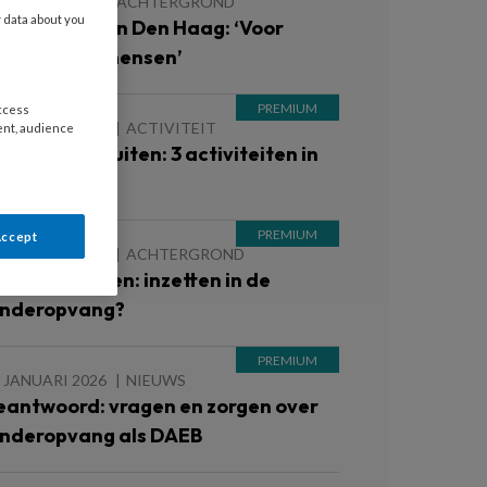
7 MAART 2026
ACHTERGROND
y data about you
so Ferguson in Den Haag: ‘Voor
chte buitenmensen’
access
 JANUARI 2026
ACTIVITEIT
ent, audience
ekker naar buiten: 3 activiteiten in
e natuur
Accept
 JANUARI 2026
ACHTERGROND
ewegend leren: inzetten in de
inderopvang?
 JANUARI 2026
NIEUWS
eantwoord: vragen en zorgen over
inderopvang als DAEB