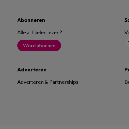
Abonneren
S
Alle artikelen lezen
?
Vo
Word abonnee
Adverteren
P
Adverteren & Partnerships
B