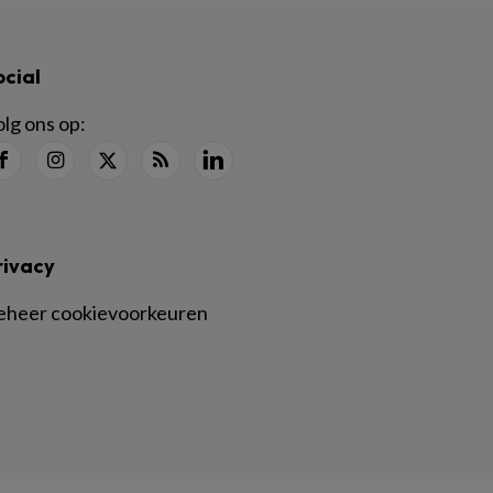
ocial
lg ons op:
rivacy
eheer cookievoorkeuren