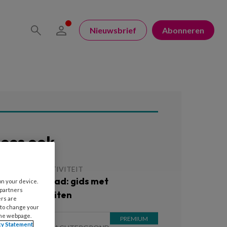
Nieuwsbrief
Abonneren
ees ook
 MEI 2026
ACTIVITEIT
ratis download: gids met
on your device.
 partners
omeractiviteiten
ers are
 to change your
the webpage.
cy Statement