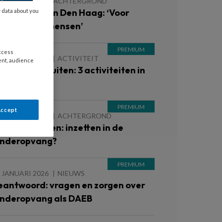
7 MAART 2026
ACHTERGROND
so Ferguson in Den Haag: ‘Voor
y data about you
chte buitenmensen’
access
 JANUARI 2026
ACTIVITEIT
ent, audience
ekker naar buiten: 3 activiteiten in
e natuur
Accept
 JANUARI 2026
ACHTERGROND
ewegend leren: inzetten in de
inderopvang?
 JANUARI 2026
NIEUWS
eantwoord: vragen en zorgen over
inderopvang als DAEB