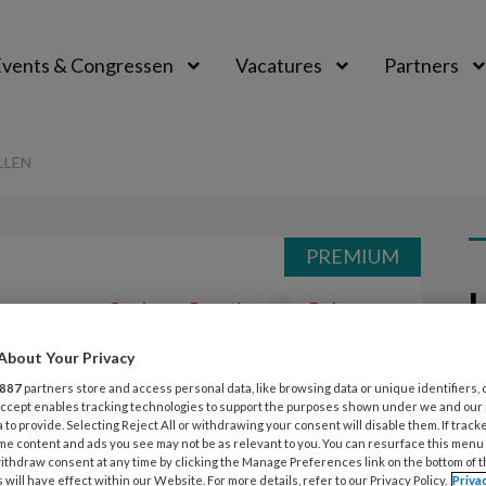
vents & Congressen
Vacatures
Partners
aal
LLEN
PREMIUM
L
Opslaan
Reacties
Delen
0
About Your Privacy
26
et doppen en
G
887
partners store and access personal data, like browsing data or unique identifiers, 
 Accept enables tracking technologies to support the purposes shown under we and our
z
 to provide. Selecting Reject All or withdrawing your consent will disable them. If track
me content and ads you see may not be as relevant to you. You can resurface this menu
ithdraw consent at any time by clicking the Manage Preferences link on the bottom of 
 will have effect within our Website. For more details, refer to our Privacy Policy.
Priva