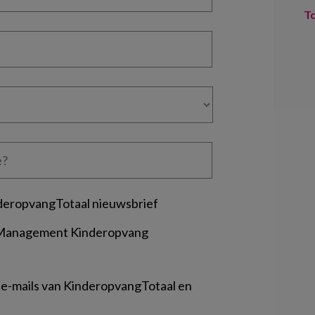
T
deropvangTotaal nieuwsbrief
 Management Kinderopvang
 e-mails van KinderopvangTotaal en