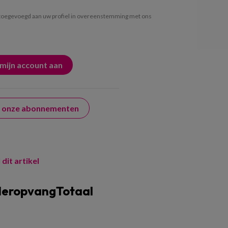
oegevoegd aan uw profiel in overeenstemming met ons
er onze abonnementen
 dit artikel
deropvangTotaal