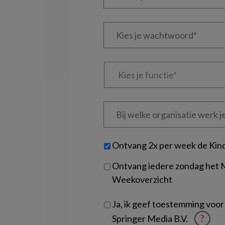
je
e-
Kies
mailadres?
je
*
*
wachtwoord*
*
Kies
je
functie
*
Bij
welke
organisatie
werk
Untitled
Ontvang 2x per week de Kin
je?
Ontvang iedere zondag het
Weekoverzicht
Ja, ik geef toestemming voor
Springer Media B.V.
?