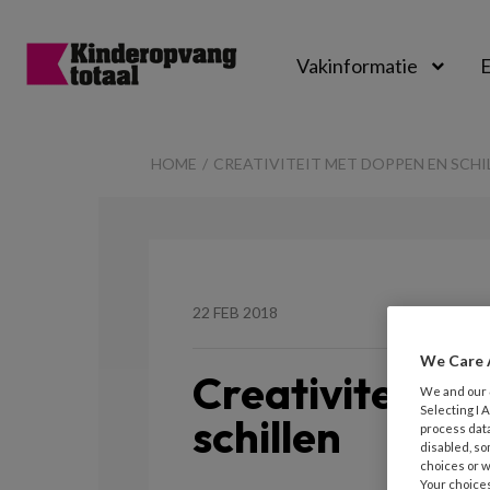
Vakinformatie
E
Kinderopvangtot
HOME
CREATIVITEIT MET DOPPEN EN SCHI
22 FEB 2018
We Care 
Creativiteit m
We and our
Selecting I
schillen
process data
disabled, so
choices or w
Your choices