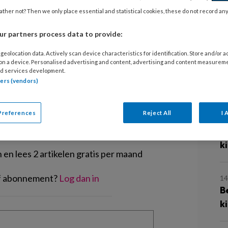
2
en en doppen zomaar weg te gooien.
B
ther not? Then we only place essential and statistical cookies, these do not record an
 de week in droge open bakjes en ga
e
r partners process data to provide:
geolocation data. Actively scan device characteristics for identification. Store and/or 
29
 on a device. Personalised advertising and content, advertising and content measurem
L
d services development.
tners (vendors)
d
EGISTREREN
Preferences
Reject All
I 
21
B
t artikel lezen?
k
en lees 2 artikelen gratis per maand
of abonnement?
Log dan in
14
B
k