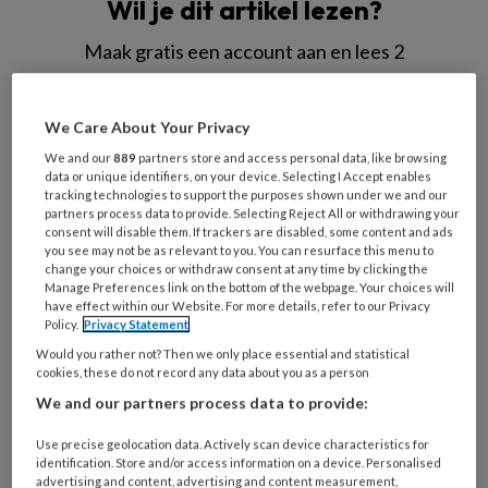
Wil je dit artikel lezen?
Maak gratis een account aan en lees 2
artikelen gratis per maand
We Care About Your Privacy
Al een account of abonnement?
Log dan in
We and our
889
partners store and access personal data, like browsing
data or unique identifiers, on your device. Selecting I Accept enables
Wat
tracking technologies to support the purposes shown under we and our
partners process data to provide. Selecting Reject All or withdrawing your
is
consent will disable them. If trackers are disabled, some content and ads
je
you see may not be as relevant to you. You can resurface this menu to
change your choices or withdraw consent at any time by clicking the
e-
Kies
Manage Preferences link on the bottom of the webpage. Your choices will
mailadres?
je
have effect within our Website. For more details, refer to our Privacy
*
*
Policy.
Privacy Statement
wachtwoord*
*
Would you rather not? Then we only place essential and statistical
Kies
cookies, these do not record any data about you as a person
je
We and our partners process data to provide:
functie
*
Use precise geolocation data. Actively scan device characteristics for
Bij
identification. Store and/or access information on a device. Personalised
welke
advertising and content, advertising and content measurement,