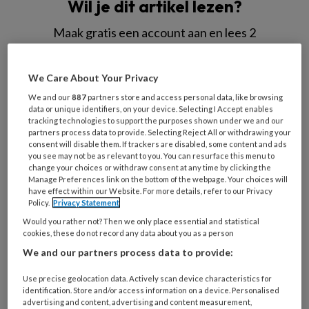
Wil je dit artikel lezen?
Maak gratis een account aan en lees 2
artikelen gratis per maand
We Care About Your Privacy
Al een account of abonnement?
Log dan in
We and our
887
partners store and access personal data, like browsing
data or unique identifiers, on your device. Selecting I Accept enables
tracking technologies to support the purposes shown under we and our
Wat
partners process data to provide. Selecting Reject All or withdrawing your
is
consent will disable them. If trackers are disabled, some content and ads
je
you see may not be as relevant to you. You can resurface this menu to
change your choices or withdraw consent at any time by clicking the
e-
Kies
Manage Preferences link on the bottom of the webpage. Your choices will
mailadres?
have effect within our Website. For more details, refer to our Privacy
je
*
*
Policy.
Privacy Statement
wachtwoord*
*
Would you rather not? Then we only place essential and statistical
Kies
cookies, these do not record any data about you as a person
je
We and our partners process data to provide:
functie
*
Use precise geolocation data. Actively scan device characteristics for
Bij
identification. Store and/or access information on a device. Personalised
advertising and content, advertising and content measurement,
welke