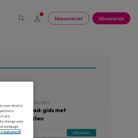
Nieuwsbrief
Abonneren
ees ook
 MEI 2026
ACTIVITEIT
on your device.
ratis download: gids met
 partners
ers are
omeractiviteiten
 to change your
the webpage.
cy Statement