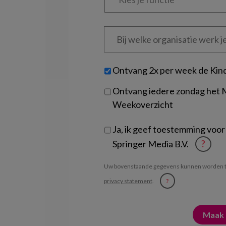
functie
*
Bij
welke
organisatie
werk
Untitled
Ontvang 2x per week de Kin
je?
Ontvang iedere zondag het
Weekoverzicht
Ja, ik geef toestemming voor
Springer Media B.V.
?
Uw bovenstaande gegevens kunnen worden t
privacy statement
.
?