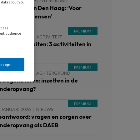
7 MAART 2026
ACHTERGROND
y data about you
so Ferguson in Den Haag: ‘Voor
chte buitenmensen’
access
ent, audience
 JANUARI 2026
ACTIVITEIT
ekker naar buiten: 3 activiteiten in
e natuur
Accept
 JANUARI 2026
ACHTERGROND
ewegend leren: inzetten in de
inderopvang?
 JANUARI 2026
NIEUWS
eantwoord: vragen en zorgen over
inderopvang als DAEB