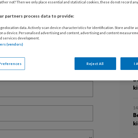
2
ther not? Then we only place essential and statistical cookies, these do not record an
B
e
r partners process data to provide:
EGISTREREN
geolocation data. Actively scan device characteristics for identification. Store and/or 
t artikel lezen?
 on a device. Personalised advertising and content, advertising and content measurem
29
d services development.
L
tners (vendors)
en lees 2 artikelen gratis per maand
d
of abonnement?
Log dan in
Preferences
Reject All
I 
21
B
k
14
B
k