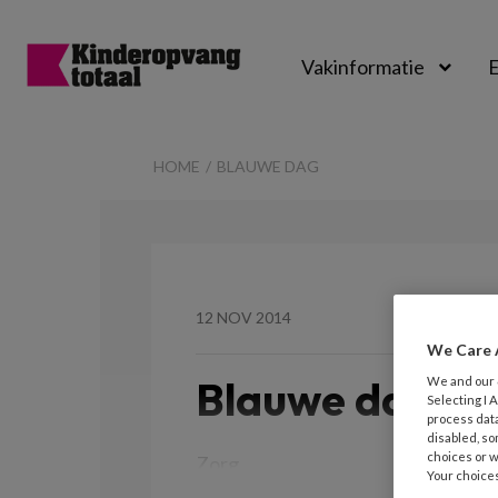
Vakinformatie
E
Kinderopvangtot
HOME
BLAUWE DAG
12 NOV 2014
We Care 
Blauwe dag
We and our
Selecting I
process data
disabled, so
choices or w
Zorg
Your choices