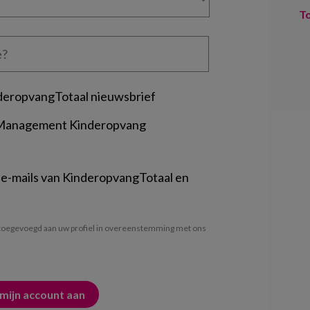
T
deropvangTotaal nieuwsbrief
 Management Kinderopvang
 e-mails van KinderopvangTotaal en
oegevoegd aan uw profiel in overeenstemming met ons