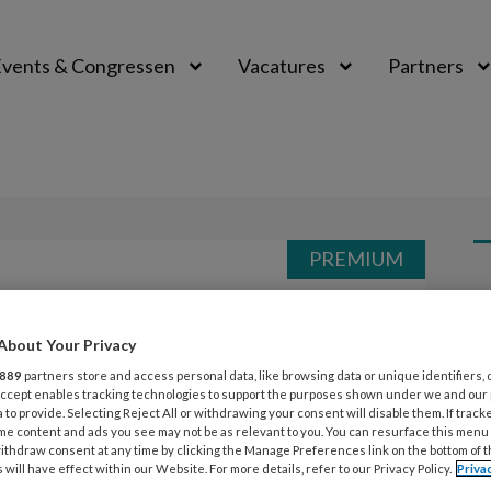
vents & Congressen
Vacatures
Partners
aal
PREMIUM
L
Opslaan
Reacties
Delen
0
About Your Privacy
26
889
partners store and access personal data, like browsing data or unique identifiers, 
G
 Accept enables tracking technologies to support the purposes shown under we and our
 to provide. Selecting Reject All or withdrawing your consent will disable them. If track
z
me content and ads you see may not be as relevant to you. You can resurface this menu
ithdraw consent at any time by clicking the Manage Preferences link on the bottom of 
 will have effect within our Website. For more details, refer to our Privacy Policy.
Priva