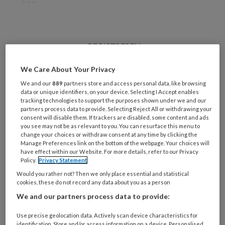
Een
REGISTREREN
We Care About Your Privacy
Wil je dit artikel lezen?
We and our
889
partners store and access personal data, like browsing
Maak gratis een account aan en lees 2
data or unique identifiers, on your device. Selecting I Accept enables
tracking technologies to support the purposes shown under we and our
artikelen gratis per maand
partners process data to provide. Selecting Reject All or withdrawing your
consent will disable them. If trackers are disabled, some content and ads
you see may not be as relevant to you. You can resurface this menu to
Al een account of abonnement?
Log dan in
change your choices or withdraw consent at any time by clicking the
Manage Preferences link on the bottom of the webpage. Your choices will
have effect within our Website. For more details, refer to our Privacy
Wat
Policy.
Privacy Statement
is
Would you rather not? Then we only place essential and statistical
cookies, these do not record any data about you as a person
je
e-
We and our partners process data to provide:
Kies
mailadres?
je
Use precise geolocation data. Actively scan device characteristics for
*
*
identification. Store and/or access information on a device. Personalised