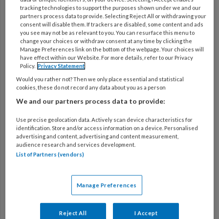
tracking technologies to support the purposes shown under we and our
Verfijn zoekresultaten
partners process data to provide. Selecting Reject All or withdrawing your
consent will disable them. If trackers are disabled, some content and ads
you see may not be as relevant to you. You can resurface this menu to
change your choices or withdraw consent at any time by clicking the
Manage Preferences link on the bottom of the webpage. Your choices will
10 JULI 2026
ONTWIKKELING VAN KINDEREN
have effect within our Website. For more details, refer to our Privacy
Geluid onder het doek
Policy.
Privacy Statement
Would you rather not? Then we only place essential and statistical
cookies, these do not record any data about you as a person
We and our partners process data to provide:
10 JULI 2026
ONTWIKKELING VAN KINDEREN
Pokémon Trainers op avontuur
Use precise geolocation data. Actively scan device characteristics for
identification. Store and/or access information on a device. Personalised
advertising and content, advertising and content measurement,
audience research and services development.
List of Partners (vendors)
10 JULI 2026
SAMENWERKEN
Vlaggenroof 2.0
Manage Preferences
10 JULI 2026
SAMENWERKEN
Reject All
I Accept