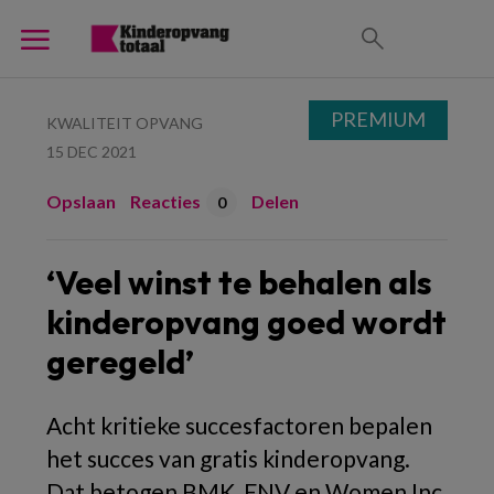
PREMIUM
KWALITEIT OPVANG
15 DEC 2021
Opslaan
Reacties
Delen
0
‘Veel winst te behalen als
kinderopvang goed wordt
geregeld’
Acht kritieke succesfactoren bepalen
het succes van gratis kinderopvang.
Dat betogen BMK, FNV en Women Inc.