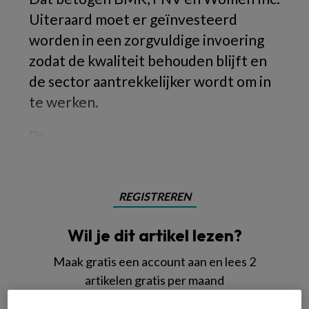
Uiteraard moet er geïnvesteerd
worden in een zorgvuldige invoering
zodat de kwaliteit behouden blijft en
de sector aantrekkelijker wordt om in
te werken.
De
REGISTREREN
Wil je dit artikel lezen?
Maak gratis een account aan en lees 2
artikelen gratis per maand