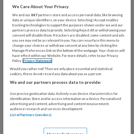
Al een account of abonnement?
Log dan in
We Care About Your Privacy
We and our
887
partners store and access personal data, like browsing
Wat
data or unique identifiers, on your device. Selecting I Accept enables
tracking technologies to support the purposes shown under we and our
is
partners process data to provide. Selecting Reject All or withdrawing your
je
consent will disable them. If trackers are disabled, some content and ads
e-
you see may not be as relevant to you. You can resurface this menu to
Kies
change your choices or withdraw consent at any time by clicking the
mailadres?
je
Manage Preferences link on the bottom of the webpage. Your choices will
*
*
have effect within our Website. For more details, refer to our Privacy
wachtwoord*
*
Policy.
Privacy Statement
Kies
Would you rather not? Then we only place essential and statistical
je
cookies, these do not record any data about you as a person
functie
*
We and our partners process data to provide:
Bij
Use precise geolocation data. Actively scan device characteristics for
welke
identification. Store and/or access information on a device. Personalised
organisatie
advertising and content, advertising and content measurement,
audience research and services development.
werk
Untitled
List of Partners (vendors)
Ontvang 2x per week de
je?
KinderopvangTotaal nieuwsbrief
Manage Preferences