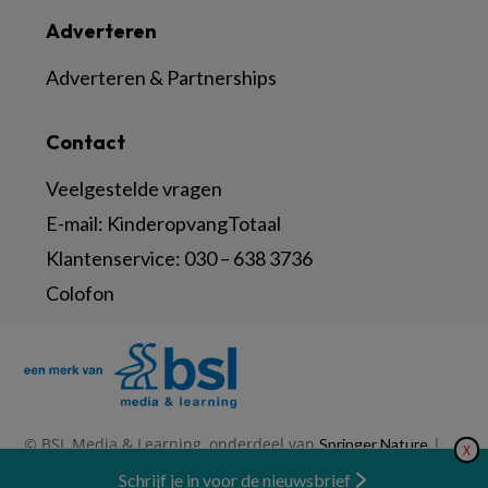
Adverteren
Adverteren & Partnerships
Contact
Veelgestelde vragen
E-mail:
KinderopvangTotaal
Klantenservice:
030 – 638 3736
Colofon
© BSL Media & Learning, onderdeel van
|
Springer Nature
X
|
|
Privacy Statement
Disclaimer
Voorwaarden
Nieuwsbrief
Schrijf je in voor de nieuwsbrief
Abonneren