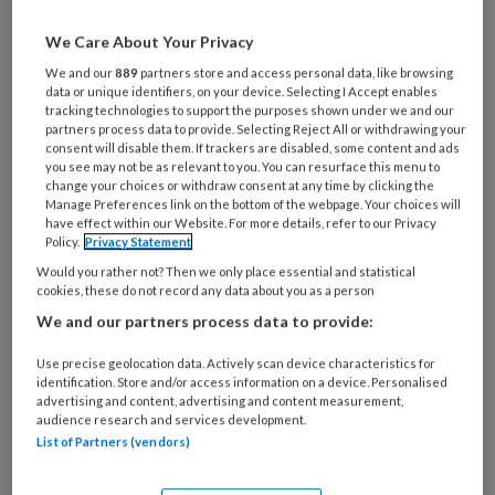
Al een account of abonnement?
Log dan in
We Care About Your Privacy
We and our
889
partners store and access personal data, like browsing
data or unique identifiers, on your device. Selecting I Accept enables
Wat
tracking technologies to support the purposes shown under we and our
is
partners process data to provide. Selecting Reject All or withdrawing your
consent will disable them. If trackers are disabled, some content and ads
je
you see may not be as relevant to you. You can resurface this menu to
e-
change your choices or withdraw consent at any time by clicking the
Kies
Manage Preferences link on the bottom of the webpage. Your choices will
mailadres?
je
have effect within our Website. For more details, refer to our Privacy
*
*
wachtwoord*
*
Policy.
Privacy Statement
Would you rather not? Then we only place essential and statistical
Kies
cookies, these do not record any data about you as a person
je
We and our partners process data to provide:
functie
*
Use precise geolocation data. Actively scan device characteristics for
Bij
identification. Store and/or access information on a device. Personalised
welke
advertising and content, advertising and content measurement,
organisatie
audience research and services development.
List of Partners (vendors)
werk
Untitled
Ontvang 2x per week de
je?