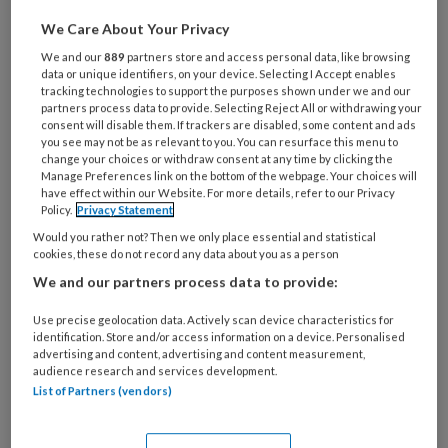
We Care About Your Privacy
Wat
is
We and our
889
partners store and access personal data, like browsing
data or unique identifiers, on your device. Selecting I Accept enables
je
tracking technologies to support the purposes shown under we and our
e-
partners process data to provide. Selecting Reject All or withdrawing your
Kies
consent will disable them. If trackers are disabled, some content and ads
mailadres?
je
you see may not be as relevant to you. You can resurface this menu to
*
*
wachtwoord*
*
change your choices or withdraw consent at any time by clicking the
Manage Preferences link on the bottom of the webpage. Your choices will
Kies
have effect within our Website. For more details, refer to our Privacy
Policy.
Privacy Statement
je
Would you rather not? Then we only place essential and statistical
functie
*
cookies, these do not record any data about you as a person
Bij
We and our partners process data to provide:
welke
organisatie
Use precise geolocation data. Actively scan device characteristics for
identification. Store and/or access information on a device. Personalised
werk
Untitled
advertising and content, advertising and content measurement,
Ontvang 2x per week de
je?
audience research and services development.
KinderopvangTotaal nieuwsbrief
List of Partners (vendors)
Ontvang iedere zondag het