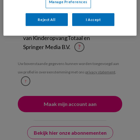
Manage Preferences
Management Kinderopvang
Weekoverzicht
Reject All
I Accept
Ja, ik geef toestemming voor e-mails
van KinderopvangTotaal en
Springer Media B.V.
?
Uw bovenstaande gegevens kunnen worden toegevoegd aan
uw profiel in overeenstemming met ons
privacy statement
.
?
Bekijk hier onze abonnementen