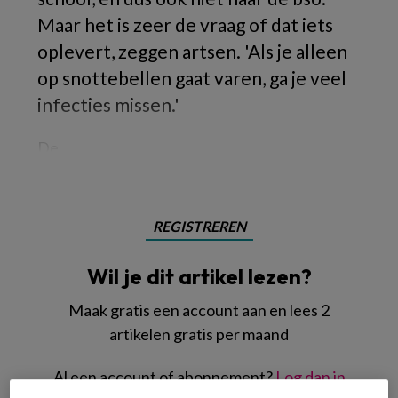
Maar het is zeer de vraag of dat iets
oplevert, zeggen artsen. 'Als je alleen
op snottebellen gaat varen, ga je veel
infecties missen.'
De
REGISTREREN
Wil je dit artikel lezen?
Maak gratis een account aan en lees 2
artikelen gratis per maand
Al een account of abonnement?
Log dan in