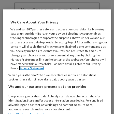
Bij
welke
organisatie
werk
Untitled
We Care About Your Privacy
Ontvang 2x per week de
je?
We and our
887
partners store and access personal data, like browsing
KinderopvangTotaal nieuwsbrief
data or unique identifiers, on your device. Selecting I Accept enables
tracking technologies to support the purposes shown under we and our
partners process data to provide. Selecting Reject All or withdrawing your
Ontvang iedere zondag het
consent will disable them. If trackers are disabled, some content and ads
Management Kinderopvang
you see may not be as relevant to you. You can resurface this menu to
change your choices or withdraw consent at any time by clicking the
Weekoverzicht
Manage Preferences link on the bottom of the webpage. Your choices will
have effect within our Website. For more details, refer to our Privacy
Policy.
Privacy Statement
Ja, ik geef toestemming voor e-mails
Would you rather not? Then we only place essential and statistical
van KinderopvangTotaal en
cookies, these do not record any data about you as a person
Springer Media B.V.
?
We and our partners process data to provide:
Use precise geolocation data. Actively scan device characteristics for
Uw bovenstaande gegevens kunnen worden toegevoegd aan
identification. Store and/or access information on a device. Personalised
uw profiel in overeenstemming met ons
privacy statement
.
advertising and content, advertising and content measurement,
audience research and services development.
?