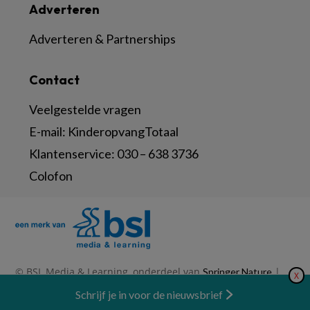
Adverteren
Adverteren & Partnerships
Contact
Veelgestelde vragen
E-mail:
KinderopvangTotaal
Klantenservice:
030 – 638 3736
Colofon
© BSL Media & Learning, onderdeel van
|
Springer Nature
X
|
|
Privacy Statement
Disclaimer
Voorwaarden
Nieuwsbrief
Schrijf je in voor de nieuwsbrief
Abonneren