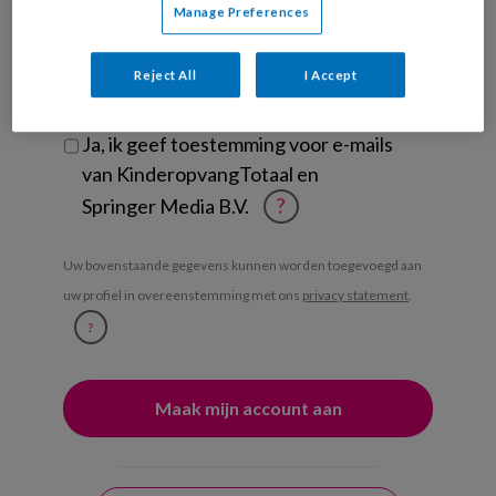
Manage Preferences
Ontvang iedere zondag het
Management Kinderopvang
Reject All
I Accept
Weekoverzicht
Ja, ik geef toestemming voor e-mails
van KinderopvangTotaal en
Springer Media B.V.
?
Uw bovenstaande gegevens kunnen worden toegevoegd aan
uw profiel in overeenstemming met ons
privacy statement
.
?