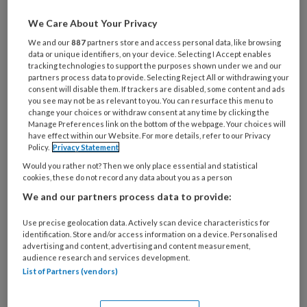
Al een account of abonnement?
Log dan in
We Care About Your Privacy
We and our
887
partners store and access personal data, like browsing
Wat
data or unique identifiers, on your device. Selecting I Accept enables
is
tracking technologies to support the purposes shown under we and our
partners process data to provide. Selecting Reject All or withdrawing your
je
consent will disable them. If trackers are disabled, some content and ads
e-
you see may not be as relevant to you. You can resurface this menu to
Kies
mailadres?
change your choices or withdraw consent at any time by clicking the
je
Manage Preferences link on the bottom of the webpage. Your choices will
*
*
wachtwoord*
*
have effect within our Website. For more details, refer to our Privacy
Policy.
Privacy Statement
Kies
Would you rather not? Then we only place essential and statistical
je
cookies, these do not record any data about you as a person
functie
*
We and our partners process data to provide:
Bij
Use precise geolocation data. Actively scan device characteristics for
welke
identification. Store and/or access information on a device. Personalised
organisatie
advertising and content, advertising and content measurement,
werk
audience research and services development.
Untitled
Ontvang 2x per week de
List of Partners (vendors)
je?
KinderopvangTotaal nieuwsbrief