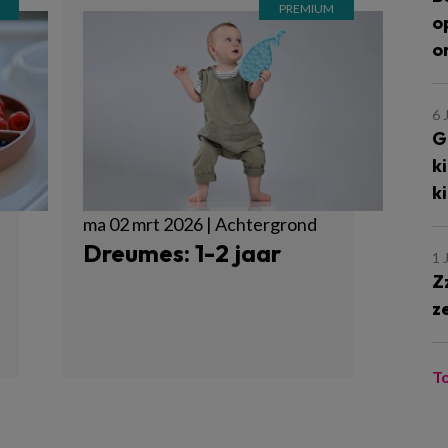
o
o
6 
G
k
k
ma 02 mrt 2026 | Achtergrond
Dreumes: 1-2 jaar
1 
Z
z
T