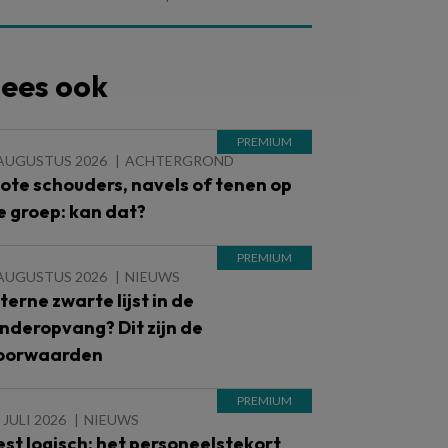
ees ook
 AUGUSTUS 2026
ACHTERGROND
lote schouders, navels of tenen op
e groep: kan dat?
 AUGUSTUS 2026
NIEUWS
nterne zwarte lijst in de
inderopvang? Dit zijn de
oorwaarden
 JULI 2026
NIEUWS
est logisch: het personeelstekort