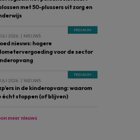
plossen met 50-plussers uit zorg en
nderwijs
JULI 2026
NIEUWS
oed nieuws: hogere
ilometervergoeding voor de sector
inderopvang
JULI 2026
NIEUWS
zp’ers in de kinderopvang: waarom
e écht stoppen (of blijven)
oon meer nieuws