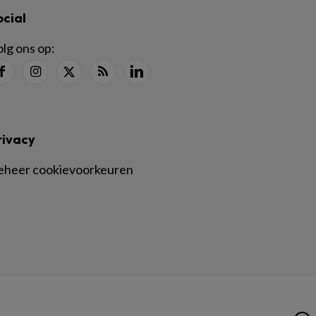
ocial
lg ons op:
rivacy
eheer cookievoorkeuren