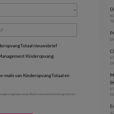
D
K
T
P
D
deropvangTotaal nieuwsbrief
C
 Management Kinderopvang
S
G
M
 e-mails van KinderopvangTotaal en
S
S
G
oegevoegd aan uw profiel in overeenstemming met ons
E
S