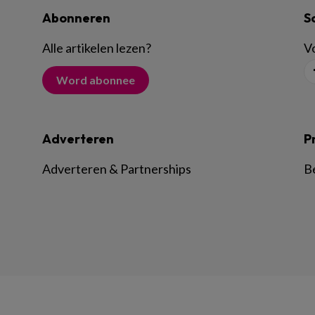
Abonneren
S
Alle artikelen lezen
?
Vo
Word abonnee
Adverteren
P
Adverteren & Partnerships
B