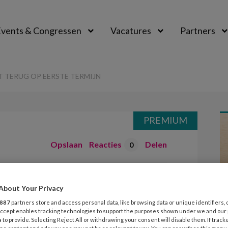
vents & Congressen
Vacatures
Partners
aal
 TERUG OP EERSTE TERMIJN
PREMIUM
Opslaan
Reacties
Delen
0
an kijkt terug
About Your Privacy
ijn
887
partners store and access personal data, like browsing data or unique identifiers, 
 Accept enables tracking technologies to support the purposes shown under we and our
 to provide. Selecting Reject All or withdrawing your consent will disable them. If track