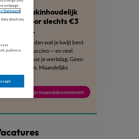
 to change your
the webpage.
Blijf vakinhoudelijk
cy Statement
scherp voor slechts €3
y data about you
per week.
Dat is minder dan wat je kwijt bent
access
aan een cappuccino — en veel
ent, audience
voedzamer voor je werkdag. Geen
verplichtingen. Maandelijks
opzegbaar.
Accept
Activeer mijn maandabonnement
acatures