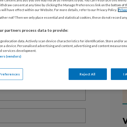
me content and ads you see may not be as relevant to you. You can resurface this menu
ithdraw consent at any time by clicking the Manage Preferences link on the bottom of 
 will have effect within our Website. For more details, refer to our Privacy Policy.
Priva
ther not? Then we only place essential and statistical cookies, these do not record an
EGISTREREN
r partners process data to provide:
geolocation data. Actively scan device characteristics for identification. Store and/or 
t artikel lezen?
 on a device. Personalised advertising and content, advertising and content measurem
d services development.
en lees 2 artikelen gratis per maand
tners (vendors)
of abonnement?
Log dan in
Preferences
Reject All
I 
V