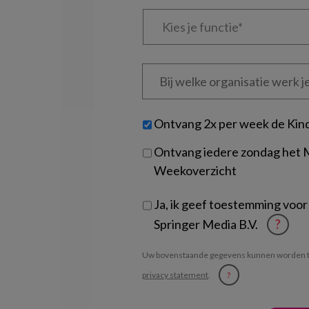
Kies
je
functie
*
Bij
welke
organisatie
werk
Untitled
Ontvang 2x per week de Kin
je?
Ontvang iedere zondag het
Weekoverzicht
Ja, ik geef toestemming voor
Springer Media B.V.
?
Uw bovenstaande gegevens kunnen worden t
privacy statement
.
?