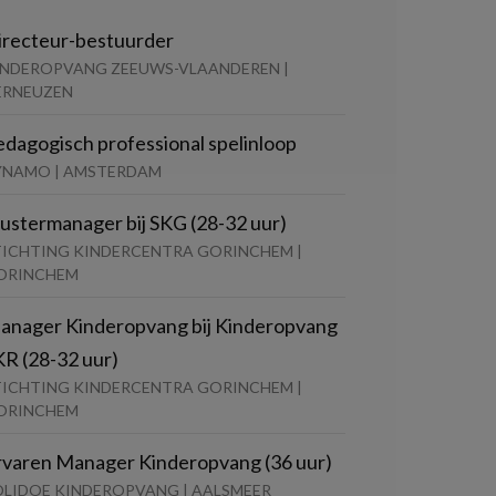
irecteur-bestuurder
INDEROPVANG ZEEUWS-VLAANDEREN |
ERNEUZEN
edagogisch professional spelinloop
YNAMO | AMSTERDAM
lustermanager bij SKG (28-32 uur)
TICHTING KINDERCENTRA GORINCHEM |
ORINCHEM
anager Kinderopvang bij Kinderopvang
KR (28-32 uur)
TICHTING KINDERCENTRA GORINCHEM |
ORINCHEM
rvaren Manager Kinderopvang (36 uur)
OLIDOE KINDEROPVANG | AALSMEER