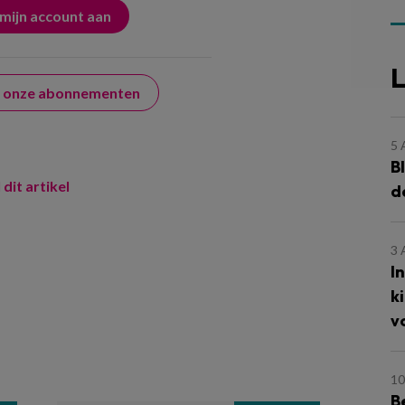
L
er onze abonnementen
5
B
 dit artikel
d
3
I
k
v
10
B