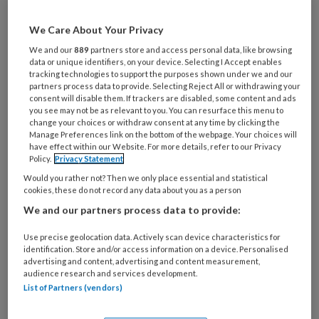
Al een account of abonnement?
Log dan in
We Care About Your Privacy
Wat
We and our
889
partners store and access personal data, like browsing
is
data or unique identifiers, on your device. Selecting I Accept enables
tracking technologies to support the purposes shown under we and our
je
partners process data to provide. Selecting Reject All or withdrawing your
e-
consent will disable them. If trackers are disabled, some content and ads
Kies
you see may not be as relevant to you. You can resurface this menu to
mailadres?
je
change your choices or withdraw consent at any time by clicking the
*
*
wachtwoord*
*
Manage Preferences link on the bottom of the webpage. Your choices will
have effect within our Website. For more details, refer to our Privacy
Kies
Policy.
Privacy Statement
je
Would you rather not? Then we only place essential and statistical
cookies, these do not record any data about you as a person
functie
*
We and our partners process data to provide:
Bij
welke
Use precise geolocation data. Actively scan device characteristics for
organisatie
identification. Store and/or access information on a device. Personalised
advertising and content, advertising and content measurement,
werk
Untitled
audience research and services development.
Ontvang 2x per week de
je?
List of Partners (vendors)
KinderopvangTotaal nieuwsbrief