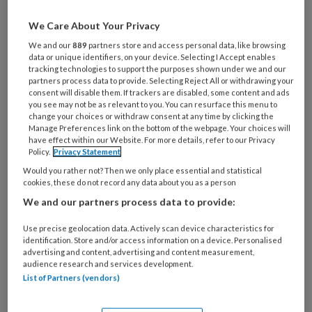
Wat
We Care About Your Privacy
is
We and our
889
partners store and access personal data, like browsing
je
data or unique identifiers, on your device. Selecting I Accept enables
tracking technologies to support the purposes shown under we and our
e-
Kies
partners process data to provide. Selecting Reject All or withdrawing your
mailadres?
consent will disable them. If trackers are disabled, some content and ads
je
*
*
you see may not be as relevant to you. You can resurface this menu to
wachtwoord*
*
change your choices or withdraw consent at any time by clicking the
Manage Preferences link on the bottom of the webpage. Your choices will
Kies
have effect within our Website. For more details, refer to our Privacy
je
Policy.
Privacy Statement
functie
*
Would you rather not? Then we only place essential and statistical
cookies, these do not record any data about you as a person
Bij
We and our partners process data to provide:
welke
organisatie
Use precise geolocation data. Actively scan device characteristics for
werk
identification. Store and/or access information on a device. Personalised
Untitled
Ontvang 2x per week de
advertising and content, advertising and content measurement,
je?
audience research and services development.
KinderopvangTotaal nieuwsbrief
List of Partners (vendors)
Ontvang iedere zondag het