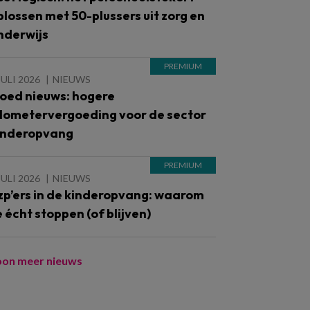
plossen met 50-plussers uit zorg en
nderwijs
JULI 2026
NIEUWS
oed nieuws: hogere
ilometervergoeding voor de sector
inderopvang
JULI 2026
NIEUWS
zp’ers in de kinderopvang: waarom
e écht stoppen (of blijven)
oon meer nieuws