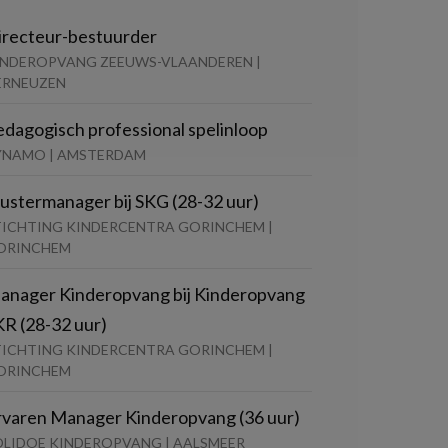
irecteur-bestuurder
INDEROPVANG ZEEUWS-VLAANDEREN |
ERNEUZEN
edagogisch professional spelinloop
YNAMO | AMSTERDAM
lustermanager bij SKG (28-32 uur)
TICHTING KINDERCENTRA GORINCHEM |
ORINCHEM
anager Kinderopvang bij Kinderopvang
KR (28-32 uur)
TICHTING KINDERCENTRA GORINCHEM |
ORINCHEM
rvaren Manager Kinderopvang (36 uur)
OLIDOE KINDEROPVANG | AALSMEER