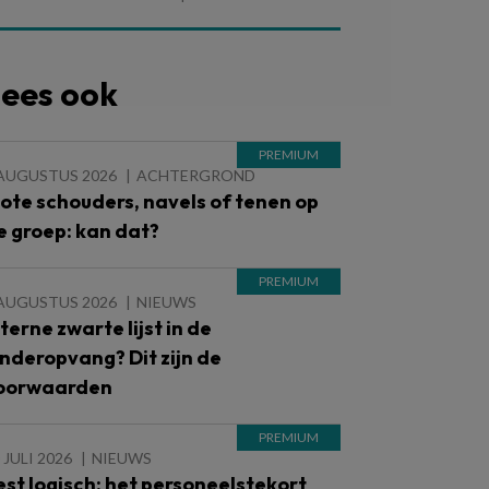
ees ook
 AUGUSTUS 2026
ACHTERGROND
lote schouders, navels of tenen op
e groep: kan dat?
 AUGUSTUS 2026
NIEUWS
nterne zwarte lijst in de
inderopvang? Dit zijn de
oorwaarden
 JULI 2026
NIEUWS
est logisch: het personeelstekort