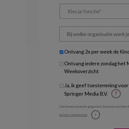
Kies
je
functie
*
Bij
welke
organisatie
werk
Untitled
Ontvang 2x per week de Kin
je?
Ontvang iedere zondag het
Weekoverzicht
Ja, ik geef toestemming voor
Springer Media B.V.
?
Uw bovenstaande gegevens kunnen worden t
privacy statement
.
?