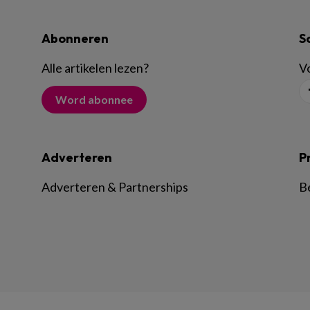
Abonneren
S
Alle artikelen lezen
?
Vo
Word abonnee
Adverteren
P
Adverteren & Partnerships
B