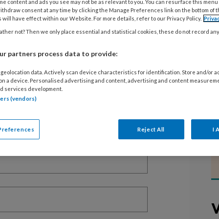
me content and ads you see may not be as relevant to you. You can resurface this menu
ithdraw consent at any time by clicking the Manage Preferences link on the bottom of 
 will have effect within our Website. For more details, refer to our Privacy Policy.
Priva
ther not? Then we only place essential and statistical cookies, these do not record an
EGISTREREN
r partners process data to provide:
t artikel lezen?
geolocation data. Actively scan device characteristics for identification. Store and/or 
 on a device. Personalised advertising and content, advertising and content measurem
d services development.
en lees 2 artikelen gratis per maand
tners (vendors)
of abonnement?
Log dan in
Preferences
Reject All
I 
V