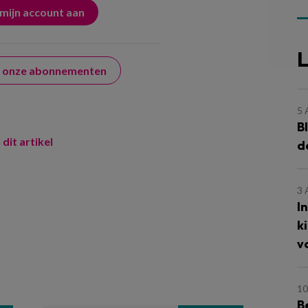
L
er onze abonnementen
5
B
 dit artikel
d
3
I
k
v
10
B