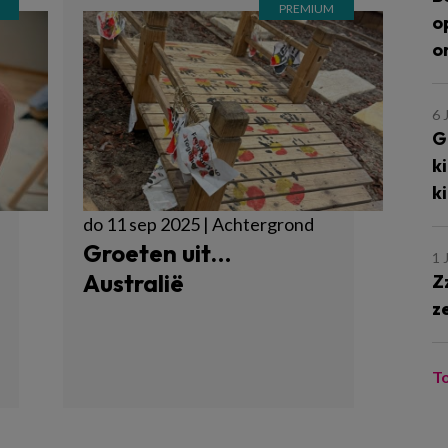
o
o
6 
G
k
k
do 11 sep 2025 | Achtergrond
Groeten uit…
1 
Australië
Z
z
T