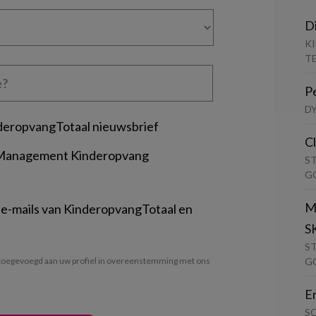
D
K
T
P
D
deropvangTotaal nieuwsbrief
C
 Management Kinderopvang
S
G
M
 e-mails van KinderopvangTotaal en
S
S
G
oegevoegd aan uw profiel in overeenstemming met ons
E
S