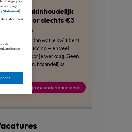
 to change your
the webpage.
Blijf vakinhoudelijk
cy Statement
scherp voor slechts €3
y data about you
per week.
Dat is minder dan wat je kwijt bent
access
aan een cappuccino — en veel
ent, audience
voedzamer voor je werkdag. Geen
verplichtingen. Maandelijks
opzegbaar.
Accept
Activeer mijn maandabonnement
acatures