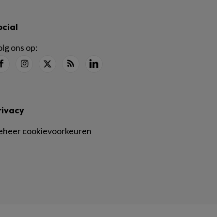
ocial
lg ons op:
rivacy
eheer cookievoorkeuren