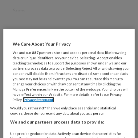
Soms
REGISTREREN
We Care About Your Privacy
We and our
887
partners store and access personal data, like browsing
Wil je dit artikel lezen?
data or unique identifiers, on your device. Selecting I Accept enables
tracking technologies to support the purposes shown under we and our
Maak gratis een account aan en lees 2
partners process data to provide. Selecting Reject All or withdrawing your
consent will disable them. If trackers are disabled, some content and ads
artikelen gratis per maand
you see may not be as relevant to you. You can resurface this menu to
change your choices or withdraw consent at any time by clicking the
Al een account of abonnement?
Log dan in
Manage Preferences link on the bottom of the webpage. Your choices will
have effect within our Website. For more details, refer to our Privacy
Policy.
Privacy Statement
Wat
Would you rather not? Then we only place essential and statistical
cookies, these do not record any data about you as a person
is
We and our partners process data to provide:
je
e-
Kies
Use precise geolocation data. Actively scan device characteristics for
mailadres?