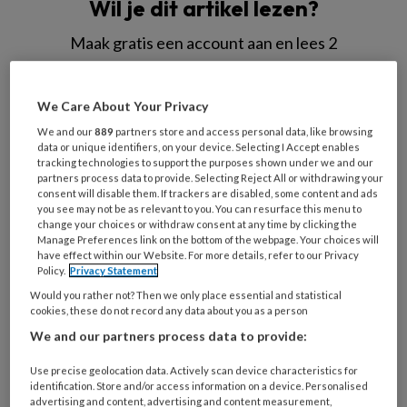
Wil je dit artikel lezen?
Maak gratis een account aan en lees 2
artikelen gratis per maand
We Care About Your Privacy
Al een account of abonnement?
Log dan in
We and our
889
partners store and access personal data, like browsing
data or unique identifiers, on your device. Selecting I Accept enables
Wat
tracking technologies to support the purposes shown under we and our
partners process data to provide. Selecting Reject All or withdrawing your
is
consent will disable them. If trackers are disabled, some content and ads
je
you see may not be as relevant to you. You can resurface this menu to
change your choices or withdraw consent at any time by clicking the
e-
Kies
Manage Preferences link on the bottom of the webpage. Your choices will
mailadres?
je
have effect within our Website. For more details, refer to our Privacy
*
*
Policy.
Privacy Statement
wachtwoord*
*
Would you rather not? Then we only place essential and statistical
Kies
cookies, these do not record any data about you as a person
je
We and our partners process data to provide:
functie
*
Use precise geolocation data. Actively scan device characteristics for
Bij
identification. Store and/or access information on a device. Personalised
welke
advertising and content, advertising and content measurement,