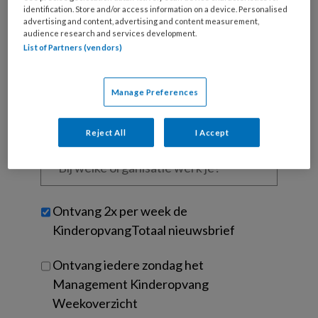
identification. Store and/or access information on a device. Personalised
je
advertising and content, advertising and content measurement,
e-
Kies
audience research and services development.
mailadres?
List of Partners (vendors)
je
*
*
wachtwoord*
*
Kies
Manage Preferences
je
functie
*
Reject All
I Accept
Bij
welke
organisatie
werk
Untitled
Ontvang 2x per week de
je?
KinderopvangTotaal nieuwsbrief
Ontvang iedere zondag het
Management Kinderopvang
Weekoverzicht