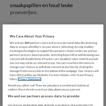
smaakpapillen en houd leuke
proeverijen.
(Alle
We Care About Your Privacy
We and our
889
partners store and access personal data, like browsing
REGISTREREN
data or unique identifiers, on your device. Selecting I Accept enables
tracking technologies to support the purposes shown under we and our
partners process data to provide. Selecting Reject All or withdrawing your
Wil je dit artikel lezen?
consent will disable them. If trackers are disabled, some content and ads
you see may not be as relevant to you. You can resurface this menu to
Maak gratis een account aan en lees 2
change your choices or withdraw consent at any time by clicking the
Manage Preferences link on the bottom of the webpage. Your choices will
artikelen gratis per maand
have effect within our Website. For more details, refer to our Privacy
Policy.
Privacy Statement
Al een account of abonnement?
Log dan in
Would you rather not? Then we only place essential and statistical
cookies, these do not record any data about you as a person
We and our partners process data to provide:
Wat
is
Use precise geolocation data. Actively scan device characteristics for