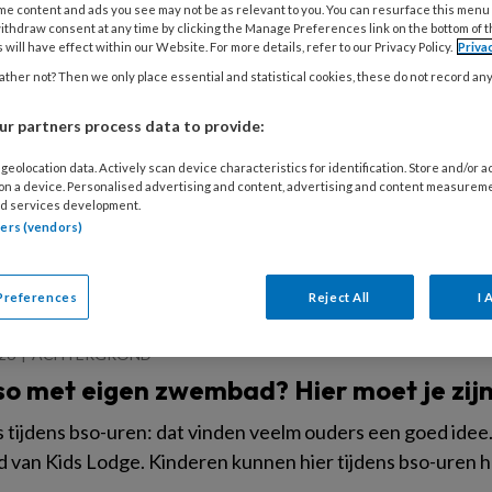
me content and ads you see may not be as relevant to you. You can resurface this menu
ithdraw consent at any time by clicking the Manage Preferences link on the bottom of 
 will have effect within our Website. For more details, refer to our Privacy Policy.
Priva
ther not? Then we only place essential and statistical cookies, these do not record an
026
ACHTERGROND
PEDAGOGISCH PROFESSIONAL
r partners process data to provide:
en die je bijblijven: ‘Achteraf denk ik: 
geolocation data. Actively scan device characteristics for identification. Store and/or 
 on a device. Personalised advertising and content, advertising and content measurem
ter in de 'piemelfase' op onze bso-groep: wij keken er niet 
d services development.
teerde het verhaal anders en ineens werd het protocol sek
tners (vendors)
pzalig uit, vooral voor mijn collega.
Preferences
Reject All
I 
026
ACHTERGROND
so met eigen zwembad? Hier moet je zij
tijdens bso-uren: dat vinden veelm ouders een goed idee
van Kids Lodge. Kinderen kunnen hier tijdens bso-uren 