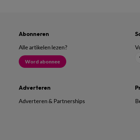
Abonneren
S
Alle artikelen lezen
?
Vo
Word abonnee
Adverteren
P
Adverteren & Partnerships
B