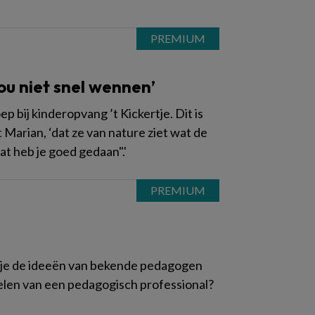
ou niet snel wennen’
 bij kinderopvang ’t Kickertje. Dit is
 Marian, ‘dat ze van nature ziet wat de
at heb je goed gedaan".'
om je de ideeën van bekende pedagogen
delen van een pedagogisch professional?