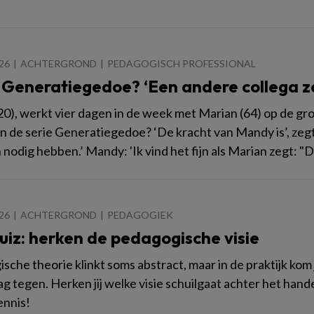
026
ACHTERGROND
PEDAGOGISCH PROFESSIONAL
: Generatiegedoe? ‘Een andere collega z
0), werkt vier dagen in de week met Marian (64) op de groep
an de serie Generatiegedoe? ‘De kracht van Mandy is’, zegt
 nodig hebben.’ Mandy: 'Ik vind het fijn als Marian zegt: "D
026
ACHTERGROND
PEDAGOGIEK
uiz: herken de pedagogische visie
sche theorie klinkt soms abstract, maar in de praktijk k
ag tegen. Herken jij welke visie schuilgaat achter het han
ennis!