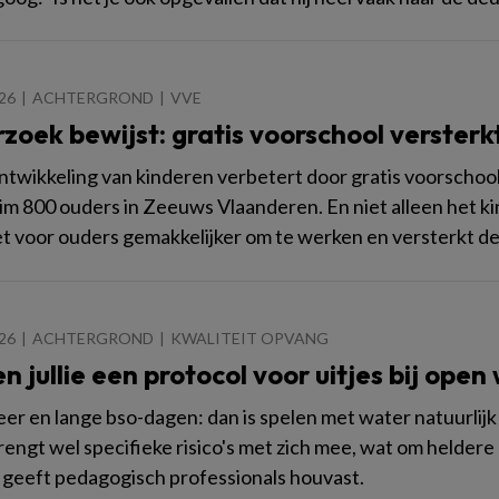
026
ACHTERGROND
VVE
zoek bewijst: gratis voorschool versterk
ntwikkeling van kinderen verbetert door gratis voorschoo
im 800 ouders in Zeeuws Vlaanderen. En niet alleen het ki
t voor ouders gemakkelijker om te werken en versterkt de 
026
ACHTERGROND
KWALITEIT OPVANG
 jullie een protocol voor uitjes bij open
r en lange bso-dagen: dan is spelen met water natuurlij
rengt wel specifieke risico's met zich mee, wat om helder
 geeft pedagogisch professionals houvast.