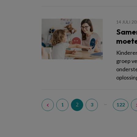
14 JULI 2
Samen 
moete
Kinderen
groep ve
onderste
oplossin
...
2
1
3
122