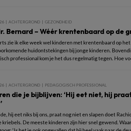
026
ACHTERGROND
GEZONDHEID
dr. Bernard – Wéér krentenbaard op de g
arts zie ik elke week wel kinderen met krentenbaard op het
orkomende huidontstekingen bij jonge kinderen. Bovendien
sch professional kom je het dus regelmatig tegen. Hoe vo
026
ACHTERGROND
PEDAGOGISCH PROFESSIONAL
en die je bijblijven: ‘Hij eet niet, hij pra
’
mide, hij eet niks bij ons, praat nog niet en slapen doet Ra
 de kriebels. De meeste kinderen zijn hier snel gewend. Wa
og: ‘Is het je ook opgevallen dat hij heel vaak naar de deur