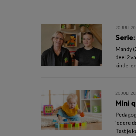
20 JULI 2
Serie
Mandy (2
deel 2 v
kinderen
20 JULI 2
Mini q
Pedagogi
iedere d
Test je k