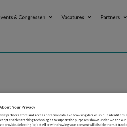
vents & Congressen
Vacatures
Partners
aal
026
ACHTERGROND
 voor kids? Eerst zorgen voor jezelf! 6 ti
About Your Privacy
et kinderen is super, maar soms ook pittig. Goed voor jeze
889
partners store and access personal data, like browsing data or unique identifiers, 
 Accept enables tracking technologies to support the purposes shown under we and our
lt blijven werken. Zes tips & tricks om elke dag weer fit aa
 to provide. Selecting Reject All or withdrawing your consent will disable them. If track