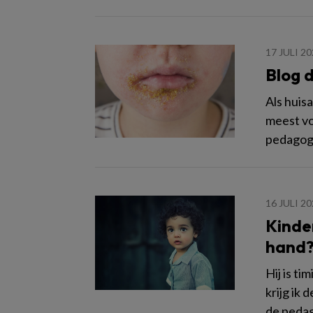
17 JULI 2
Blog 
Als huis
meest vo
pedagogi
16 JULI 2
Kinder
hand?
Hij is ti
krijg ik
de pedago