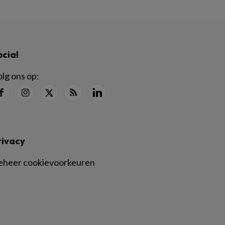
ocial
lg ons op:
rivacy
eheer cookievoorkeuren