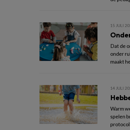
15 JULI 2
Onder
Dat de o
onder ru
maakt he
14 JULI 2
Hebben
Warm wee
spelen b
protocol