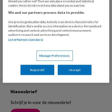
Would you rather not? Then we only place essential and statistical
over kindermishandeling’, dat in 2019
cookies, these do not record any data about you as a person
verscheen bij Bohn Stafleu van Loghum. Ook is
We and our partners process data to provide:
ze mede-ontwikkelaar van het Praatboek, voor
Use precise geolocation data. Actively scan device characteristics for
kinderen die te maken krijgen met
identification. Store and/or access information on a device. Personalised
advertising and content, advertising and content measurement,
veiligheidsafspraken. Voor meer informatie
audience research and services development.
over haar en haar werk:
List of Partners (vendors)
www.academiepratenmetkinderen.nl
.
Manage Preferences
Reject All
I Accept
Nieuwsbrief
Schrijf je in voor de nieuwsbrief