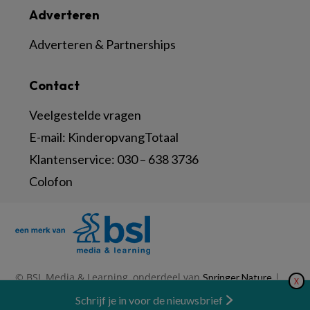
Adverteren
Adverteren & Partnerships
Contact
Veelgestelde vragen
E-mail:
KinderopvangTotaal
Klantenservice:
030 – 638 3736
Colofon
© BSL Media & Learning, onderdeel van
|
Springer Nature
X
|
|
Privacy Statement
Disclaimer
Voorwaarden
Nieuwsbrief
Schrijf je in voor de nieuwsbrief
Abonneren