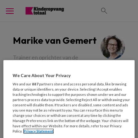
Marike van Gemert
Trainer en oprichter van de
Academie voor Praten met
Kinderen.
We Care About Your Privacy
We and our
887
partners store and access personal data, like browsing
Ze studeerde psychologie, werkte 8 jaar in de
data or unique identifiers, on your device. Selecting I Accept enables
zorg en 12 jaar bij de Kindertelefoon. Ze traint
tracking technologies to support the purposes shown under we and our
partners process data to provide. Selecting Reject All or withdrawing your
o.a. jeugdprofessionals in praten met kinderen
consent will disable them. If trackers are disabled, some content and ads
you see may not be as relevant to you. You can resurface this menu to
over kindermishandeling, vanuit de visie dat
change your choices or withdraw consent at any time by clicking the
we kinderen veel beter kunnen helpen als we
Manage Preferences link on the bottom of the webpage. Your choices will
have effect within our Website. For more details, refer to our Privacy
luisteren naar hun verhaal en behoeften. Ze
Policy.
Privacy Statement
schreef het ‘Praktijkboek praten met kinderen