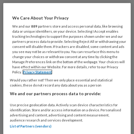
We Care About Your Privacy
We and our
889
partners store and access personal data, like browsing
data or unique identifiers, on your device. Selecting I Accept enables
tracking technologies to support the purposes shown under we and our
partners process data to provide. Selecting Reject All or withdrawing your
consent will disable them. If trackers are disabled, some content and ads
you see may not be as relevant to you. You can resurface this menu to
change your choices or withdraw consent at any time by clicking the
Manage Preferences link on the bottom of the webpage. Your choices will
have effect within our Website. For more details, refer to our Privacy
Policy.
Privacy Statement
Would you rather not? Then we only place essential and statistical
cookies, these do not record any data about you as a person
We and our partners process data to provide:
€ 9,
08*
v.a.
Use precise geolocation data. Actively scan device characteristics for
identification. Store and/or access information on a device. Personalised
advertising and content, advertising and content measurement,
per maand, per medewerker
audience research and services development.
List of Partners (vendors)
Neem contact op