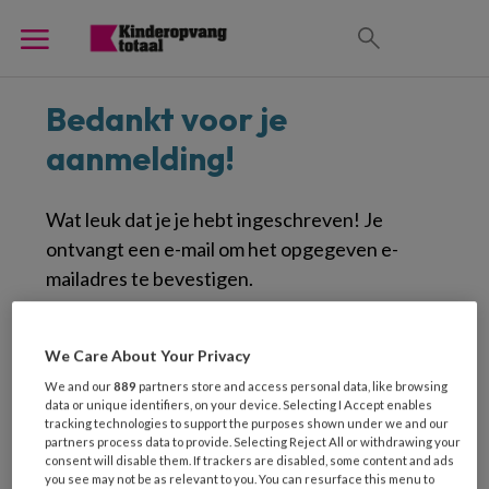
Bedankt voor je
aanmelding!
Wat leuk dat je je hebt ingeschreven! Je
ontvangt een e-mail om het opgegeven e-
mailadres te bevestigen.
Onze inspirerende e-mailnieuwsbrieven staan
We Care About Your Privacy
vol met tips, verhalen en updates die je niet
wilt missen. Om ervoor te zorgen dat onze
We and our
889
partners store and access personal data, like browsing
data or unique identifiers, on your device. Selecting I Accept enables
mails altijd in je inbox belanden, doe je het
tracking technologies to support the purposes shown under we and our
partners process data to provide. Selecting Reject All or withdrawing your
volgende:
consent will disable them. If trackers are disabled, some content and ads
you see may not be as relevant to you. You can resurface this menu to