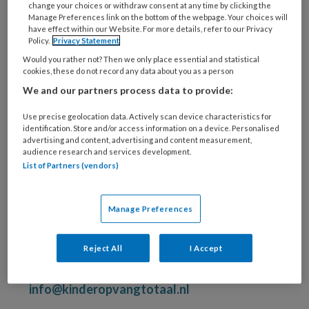
Sleep deze e-
mail
naar je inbox
– zo blijft
change your choices or withdraw consent at any time by clicking the
Manage Preferences link on the bottom of the webpage. Your choices will
onze content direct binnen handbereik.
have effect within our Website. For more details, refer to our Privacy
Policy.
Privacy Statement
Voeg ons e-mailadres toe door op “Ja” te
Would you rather not? Then we only place essential and statistical
klikken in de zwarte balk (toevoegen aan
cookies, these do not record any data about you as a person
contacten)
om onze inspiratie altijd te
We and our partners process data to provide:
ontvangen.
Use precise geolocation data. Actively scan device characteristics for
Bevestig je e-mailadres
in de nieuwe mail
identification. Store and/or access information on a device. Personalised
advertising and content, advertising and content measurement,
die je ontvangt om je inschrijving definitief
audience research and services development.
te maken
List of Partners (vendors)
Klik op
reply
en zeg even hallo tegen ons
enthousiaste redactieteam – ze vinden het
Manage Preferences
superleuk om van je te horen
Reject All
I Accept
Heb je vragen? Of wil je gewoon even iets met
ons delen? We horen graag van je via
info@kinderopvangtotaal.nl