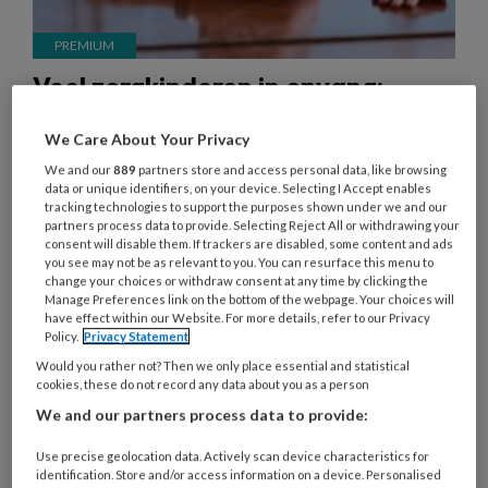
Veel zorgkinderen in opvang:
‘Maak beleid, het begint te
We Care About Your Privacy
knellen’
We and our
889
partners store and access personal data, like browsing
Gedragsproblemen, zindelijkheid, een moeilijke
data or unique identifiers, on your device. Selecting I Accept enables
tracking technologies to support the purposes shown under we and our
thuissituatie, niet samen kunnen spelen... in de
partners process data to provide. Selecting Reject All or withdrawing your
consent will disable them. If trackers are disabled, some content and ads
periode 2021-2022 waren er bij 20 procent van
you see may not be as relevant to you. You can resurface this menu to
kinderen op de kinderopvang en ruim 60 procent
change your choices or withdraw consent at any time by clicking the
Manage Preferences link on the bottom of the webpage. Your choices will
op de peuteropvang niet-pluisgevoelens: het idee
have effect within our Website. For more details, refer to our Privacy
dat er extra ondersteuning of zorg nodig is.
Policy.
Privacy Statement
IJsbrand Jepma van Sardes spreekt met
Would you rather not? Then we only place essential and statistical
cookies, these do not record any data about you as a person
KinderopvangTotaal over de gevolgen voor de
We and our partners process data to provide:
professionals op de werkvloer.
'Opvangorganisaties lopen tegen de grenzen van
Use precise geolocation data. Actively scan device characteristics for
identification. Store and/or access information on a device. Personalised
hun mogelijkheden aan. Het onderwijs krijgt ruim