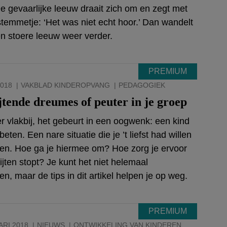
De gevaarlijke leeuw draait zich om en zegt met
 stemmetje: ‘Het was niet echt hoor.’ Dan wandelt
een stoere leeuw weer verder.
2018
VAKBLAD KINDEROPVANG
PEDAGOGIEK
jtende dreumes of peuter in je groep
 er vlakbij, het gebeurt in een oogwenk: een kind
eten. Een nare situatie die je ’t liefst had willen
n. Hoe ga je hiermee om? Hoe zorg je ervoor
ijten stopt? Je kunt het niet helemaal
n, maar de tips in dit artikel helpen je op weg.
ARI 2018
NIEUWS
ONTWIKKELING VAN KINDEREN