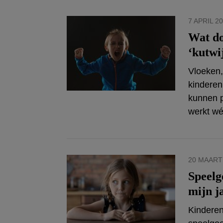
7 APRIL 2
Wat do
‘kutwi
Vloeken,
kinderen
kunnen 
werkt wél
20 MAART
Speelg
mijn j
Kinderen