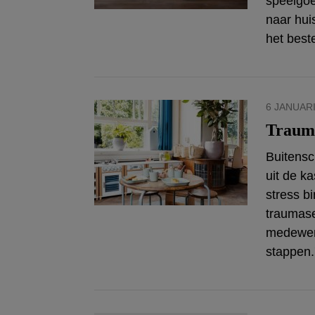
speelgoe
naar hui
het bes
6 JANUARI
Trauma
Buitensc
uit de k
stress b
traumase
medewerk
stappen.