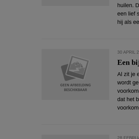
huilen. 
een lief
hij als 
30 APRIL 
Een bi
Al zit je
wordt geb
voorkome
dat het b
voorkome
28 FEBRU