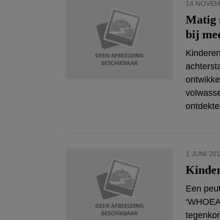
14 NOVEM
Matig 
bij me
Kinderen
achterst
ontwikke
volwasse
ontdekte
1 JUNI 20
Kinder
Een peute
‘WHOEAAA
tegenkom