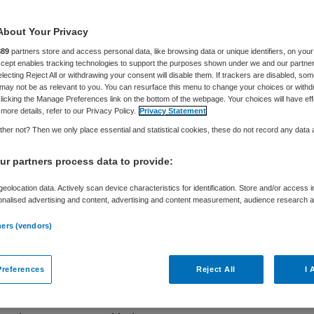
elijk signaleren en behandelen. En dus wordt al
ar een diagnose gegrepen en een stempel
About Your Privacy
 ‘Dat gaat veel te ver', vindt jeugdpsycholoog en
889
partners store and access personal data, like browsing data or unique identifiers, on your
g Geertjan Overbeek.
Accept enables tracking technologies to support the purposes shown under we and our partne
electing Reject All or withdrawing your consent will disable them. If trackers are disabled, so
may not be as relevant to you. You can resurface this menu to change your choices or withd
licking the Manage Preferences link on the bottom of the webpage. Your choices will have eff
more details, refer to our Privacy Policy.
Privacy Statement
her not? Then we only place essential and statistical cookies, these do not record any data
ER 2025
NIEUWS
ZORGENKINDEREN
ieve kinderopvang: ‘Dit wordt gewoon
r partners process data to provide:
rm’
eolocation data. Actively scan device characteristics for identification. Store and/or access 
onalised advertising and content, advertising and content measurement, audience research 
eid streeft ernaar dat in 2035 de meeste
.
en kinderopvang in Nederland inclusief zijn. Dat
ners (vendors)
A
: meer kinderen met extra zorgbehoeften naar
iere opvang. Een waardevol initiatief of een
references
Reject All
I 
lan? We vroegen het aan Anne-Sophie
K
nn, oprichter van Vesper BSO+. Een