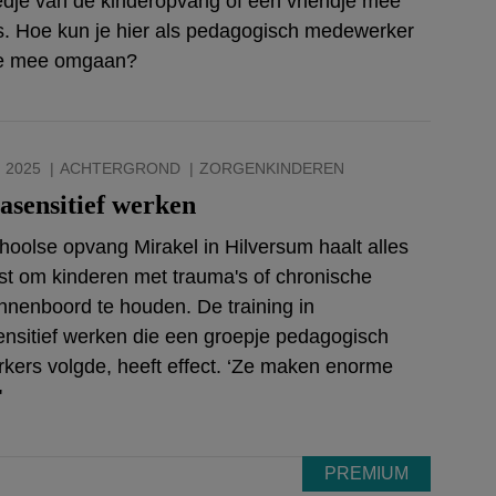
dje van de kinderopvang of een vriendje mee
s. Hoe kun je hier als pedagogisch medewerker
te mee omgaan?
 2025
ACHTERGROND
ZORGENKINDEREN
sensitief werken
hoolse opvang Mirakel in Hilversum haalt alles
ast om kinderen met trauma's of chronische
innenboord te houden. De training in
nsitief werken die een groepje pedagogisch
ers volgde, heeft effect. ‘Ze maken enorme
'