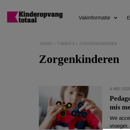
Vakinformatie
E
Kinderopvangtotaa
HOME
»
THEMA'S
»
ZORGENKINDEREN
Zorgenkinderen
4 MEI 202
Pedago
mis me
We accep
vroeger,