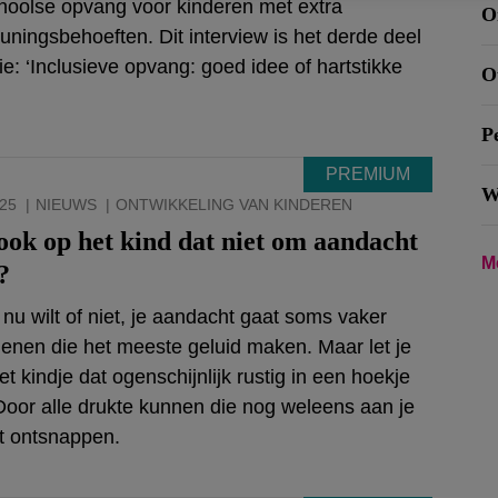
hoolse opvang voor kinderen met extra
O
uningsbehoeften. Dit interview is het derde deel
ie: ‘Inclusieve opvang: goed idee of hartstikke
O
P
W
025
NIEUWS
ONTWIKKELING VAN KINDEREN
 ook op het kind dat niet om aandacht
M
?
 nu wilt of niet, je aandacht gaat soms vaker
enen die het meeste geluid maken. Maar let je
t kindje dat ogenschijnlijk rustig in een hoekje
Door alle drukte kunnen die nog weleens aan je
t ontsnappen.