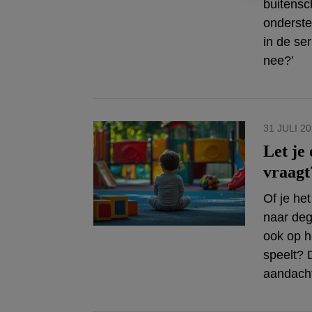
buitensc
onderste
in de ser
nee?’
31 JULI 2
Let je
vraagt
Of je het
naar deg
ook op he
speelt? 
aandach