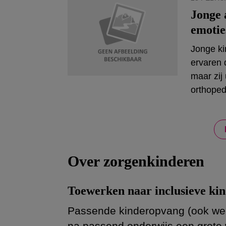
Jonge 
emotie
Jonge ki
ervaren 
maar zij
orthope
Over zorgenkinderen
Toewerken naar inclusieve ki
Passende kinderopvang (ook wel
na passend onderwijs een grote 