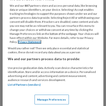
We and our
887
partners store and access personal data, like browsing
data or unique identifiers, on your device. Selecting I Accept enables
tracking technologies to support the purposes shown under we and our
partners process data to provide. Selecting Reject All or withdrawing your
consent will disable them. If trackers are disabled, some content and ads
you see may not be as relevant to you. You can resurface this menu to
Gijs van Rozendaal over
change your choices or withdraw consent at any time by clicking the
Manage Preferences link on the bottom of the webpage. Your choices will
coalitieakkoord: ‘Maximum
have effect within our Website. For more details, refer to our Privacy
uurtarief instellen is cruciaal’
Policy.
Privacy Statement
Would you rather not? Then we only place essential and statistical
‘Het coalitieakkoord zou ik willen typeren als een
cookies, these do not record any data about you as a person
niet-duurzame, onhoudbare enorme potentiële
We and our partners process data to provide:
stap vooruit. En of die potentie wel of niet tot
Use precise geolocation data. Actively scan device characteristics for
uiting komt, hangt af van de vraag of het kabinet
identification. Store and/or access information on a device. Personalised
advertising and content, advertising and content measurement,
bij invoering van de nieuwe regelgeving voor
audience research and services development.
kinderopvang wel of geen maximum uurtarief
List of Partners (vendors)
invoert.’ Dat zegt Gijs van Rozendaal.
Manage Preferences