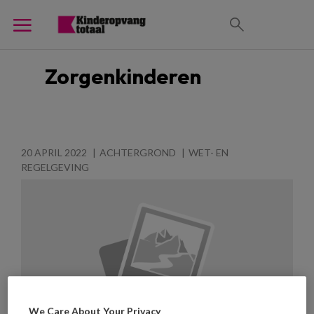
Zorgenkinderen
20 APRIL 2022
ACHTERGROND
WET- EN
REGELGEVING
We Care About Your Privacy