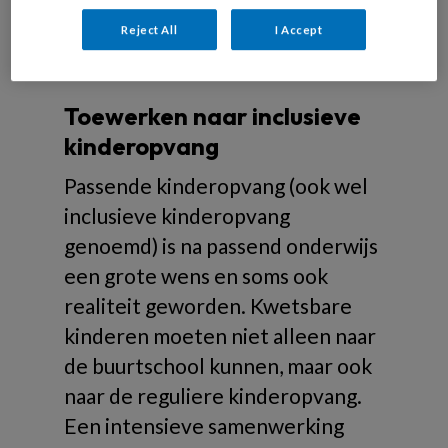
Reject All
I Accept
Over zorgenkinderen
Toewerken naar inclusieve
kinderopvang
Passende kinderopvang (ook wel
inclusieve kinderopvang
genoemd) is na passend onderwijs
een grote wens en soms ook
realiteit geworden. Kwetsbare
kinderen moeten niet alleen naar
de buurtschool kunnen, maar ook
naar de reguliere kinderopvang.
Een intensieve samenwerking