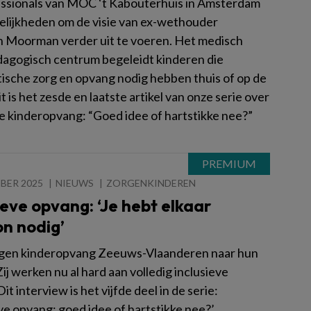
ssionals van MOC ‘t Kabouterhuis in Amsterdam
elijkheden om de visie van ex-wethouder
n Moorman verder uit te voeren. Het medisch
agogisch centrum begeleidt kinderen die
stische zorg en opvang nodig hebben thuis of op de
t is het zesde en laatste artikel van onze serie over
ve kinderopvang: “Goed idee of hartstikke nee?”
BER 2025
NIEUWS
ZORGENKINDEREN
ieve opvang: ‘Je hebt elkaar
n nodig’
gen kinderopvang Zeeuws-Vlaanderen naar hun
ij werken nu al hard aan volledig inclusieve
it interview is het vijfde deel in de serie:
ve opvang: goed idee of hartstikke nee?’