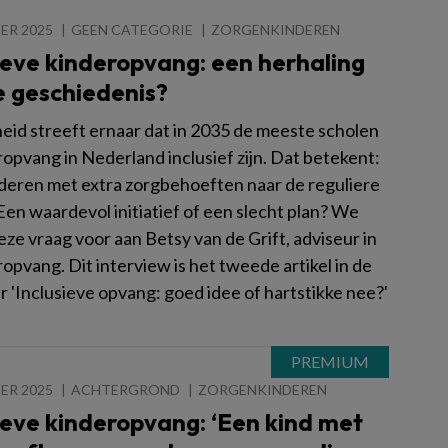
ER 2025
GEEN CATEGORIE
ZORGENKINDEREN
ieve kinderopvang: een herhaling
e geschiedenis?
eid streeft ernaar dat in 2035 de meeste scholen
opvang in Nederland inclusief zijn. Dat betekent:
deren met extra zorgbehoeften naar de reguliere
Een waardevol initiatief of een slecht plan? We
ze vraag voor aan Betsy van de Grift, adviseur in
opvang. Dit interview is het tweede artikel in de
r 'Inclusieve opvang: goed idee of hartstikke nee?'
ER 2025
ACHTERGROND
ZORGENKINDEREN
ieve kinderopvang: ‘Een kind met