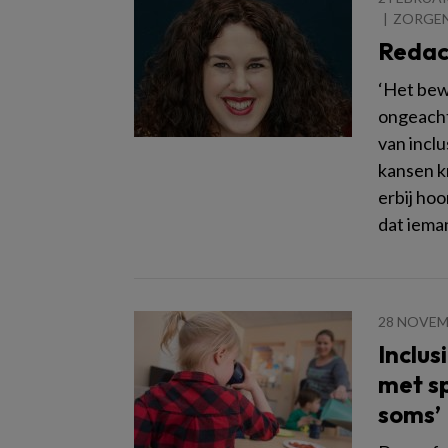
ZORGE
Redact
‘Het bew
ongeacht
van inclu
kansen k
erbij hoo
dat ieman
28 NOVEM
Inclu
met sp
soms’