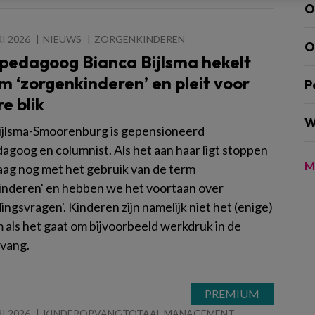
O
I 2026
NIEUWS
ZORGENKINDEREN
O
pedagoog Bianca Bijlsma hekelt
m ‘zorgenkinderen’ en pleit voor
P
e blik
W
ijlsma-Smoorenburg is gepensioneerd
agoog en columnist. Als het aan haar ligt stoppen
M
ag nog met het gebruik van de term
inderen' en hebben we het voortaan over
ingsvragen'. Kinderen zijn namelijk niet het (enige)
 als het gaat om bijvoorbeeld werkdruk in de
vang.
I 2026
KINDEROPVANGTOTAAL MANAGEMENT