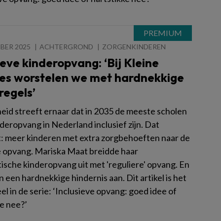
BER 2025
ACHTERGROND
ZORGENKINDEREN
ieve kinderopvang: ‘Bij Kleine
es worstelen we met hardnekkige
egels’
eid streeft ernaar dat in 2035 de meeste scholen
deropvang in Nederland inclusief zijn. Dat
: meer kinderen met extra zorgbehoeften naar de
e opvang. Mariska Maat breidde haar
tische kinderopvang uit met 'reguliere' opvang. En
n een hardnekkige hindernis aan. Dit artikel is het
el in de serie: ‘Inclusieve opvang: goed idee of
ke nee?’