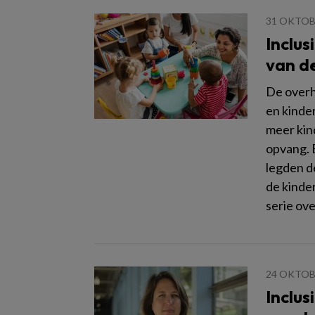
31 OKTOB
Inclus
van d
De overh
en kinder
meer kin
opvang. 
legden de
de kinder
serie ove
24 OKTOB
Inclus