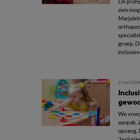
De profe
zien mog
Marjolei
orthoped
speciali
groep. Di
inclusie
21 NOVEM
Inclus
gewoo
We vroe
aanpak. Z
opvang. D
‘Inclusie