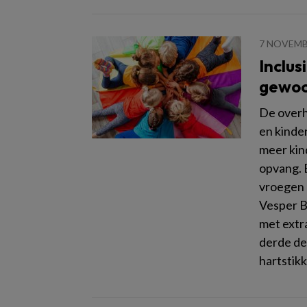
7 NOVEMB
Inclus
gewoo
De overh
en kinder
meer kin
opvang. 
vroegen 
Vesper B
met extr
derde dee
hartstik