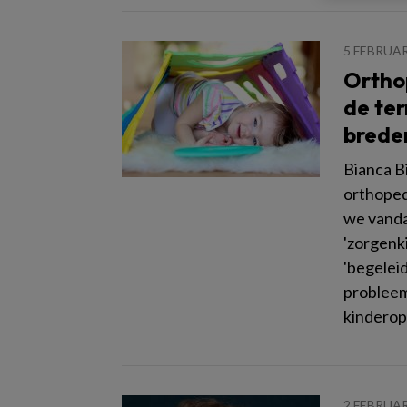
5 FEBRUAR
Ortho
de ter
breder
Bianca B
orthoped
we vanda
'zorgenk
'begeleid
probleem
kinderop
2 FEBRUAR