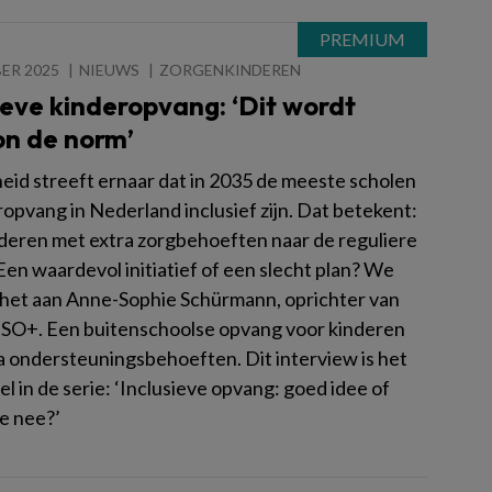
ER 2025
NIEUWS
ZORGENKINDEREN
ieve kinderopvang: ‘Dit wordt
n de norm’
eid streeft ernaar dat in 2035 de meeste scholen
opvang in Nederland inclusief zijn. Dat betekent:
deren met extra zorgbehoeften naar de reguliere
Een waardevol initiatief of een slecht plan? We
het aan Anne-Sophie Schürmann, oprichter van
SO+. Een buitenschoolse opvang voor kinderen
a ondersteuningsbehoeften. Dit interview is het
l in de serie: ‘Inclusieve opvang: goed idee of
ke nee?’