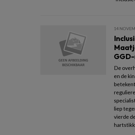
14 NOVEM
Inclus
Maatj
GGD-r
De overh
en de kin
betekent
regulier
specialis
liep tege
vierde de
hartstik