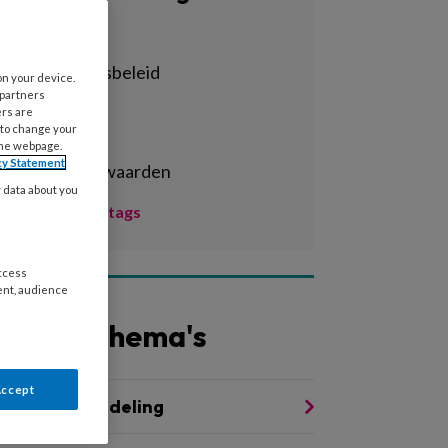
Alle tags
achterstandsbeleid
on your device.
 partners
activiteiten
ers are
 to change your
adhd
the webpage.
cy Statement
arbeidsvoorwaarden
y data about you
Toon meer tags
access
ent, audience
Andere thema's
Accept
indermishandeling