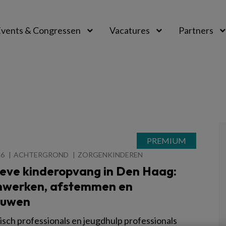
vents & Congressen
Vacatures
Partners
aal
26
ACHTERGROND
ZORGENKINDEREN
ieve kinderopvang in Den Haag:
werken, afstemmen en
ouwen
sch professionals en jeugdhulp professionals