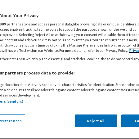
amen bij Gulliver in een gespecialiseerde
oep. Inclusieve kinderopvang is het gezamenlijke
About Your Privacy
 weg ernaartoe is uitdagend, maar levert de
889
partners store and access personal data, like browsing data or unique identifiers, 
nals én de kinderen veel op.
 Accept enables tracking technologies to support the purposes shown under we and our
 to provide. Selecting Reject All or withdrawing your consent will disable them. If track
me content and ads you see may not be as relevant to you. You can resurface this menu
ithdraw consent at any time by clicking the Manage Preferences link on the bottom of 
 will have effect within our Website. For more details, refer to our Privacy Policy.
Priva
ther not? Then we only place essential and statistical cookies, these do not record an
6
NIEUWS
ZORGENKINDEREN
edagoog Anja Booi: ‘De term
r partners process data to provide:
inderen’ deugt niet en het systeem
geolocation data. Actively scan device characteristics for identification. Store and/or 
link’
 on a device. Personalised advertising and content, advertising and content measurem
d services development.
goog Anja Booi is kritisch op de term
tners (vendors)
deren': die term legt het probleem volgens haar
ijk bij het kind, terwijl de infrastructuur rondom
Preferences
Reject All
I 
 tekortschiet.
K