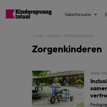
Vakinformatie
E
Kinderopvangtot
HOME
»
THEMA'S
»
ZORGENKINDEREN
Zorgenkinderen
18 MEI 20
Inclus
samen
vertr
Pedagogi