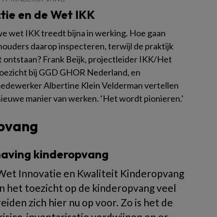
tie en de Wet IKK
e wet IKK treedt bijna in werking. Hoe gaan
houders daarop inspecteren, terwijl de praktijk
 ontstaan? Frank Beijk, projectleider IKK/Het
oezicht bij GGD GHOR Nederland, en
edewerker Albertine Klein Velderman vertellen
nieuwe manier van werken. ‘Het wordt pionieren.’
opvang
dhaving kinderopvang
 Wet Innovatie en Kwaliteit Kinderopvang
an het toezicht op de kinderopvang veel
den zich hier nu op voor. Zo is het de
 risico-inventarisatie verdwijnen en er