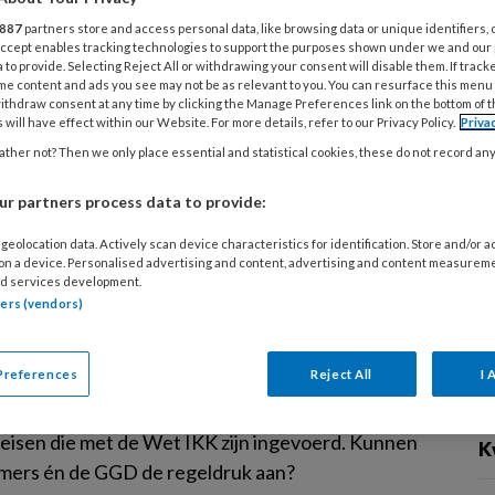
uursregeling en het vaste-gezichtencriterium gaan
887
partners store and access personal data, like browsing data or unique identifiers, 
. Nu heeft de Rijksoverheid bekendgemaakt wat
 Accept enables tracking technologies to support the purposes shown under we and our
 to provide. Selecting Reject All or withdrawing your consent will disable them. If track
soepelingen concreet betekenen voor de
me content and ads you see may not be as relevant to you. You can resurface this menu
e praktijk. Wat verandert er voor jou als houder of
ithdraw consent at any time by clicking the Manage Preferences link on the bottom of 
 will have effect within our Website. For more details, refer to our Privacy Policy.
Priva
er in de kinderopvang en wat moet je geregeld
ther not? Then we only place essential and statistical cookies, these do not record an
r 1 juli?
r partners process data to provide:
geolocation data. Actively scan device characteristics for identification. Store and/or 
 on a device. Personalised advertising and content, advertising and content measurem
BER 2019
NIEUWS
TOEZICHT KINDEROPVANG
d services development.
nemers zuchten onder de Wet IKK
tners (vendors)
al overtredingen bij kinderdagverblijven en
Preferences
Reject All
I 
hoolse opvanglocaties neemt weer toe, na een
ge daling. De helft van deze overtredingen komt
t eisen die met de Wet IKK zijn ingevoerd. Kunnen
K
ers én de GGD de regeldruk aan?