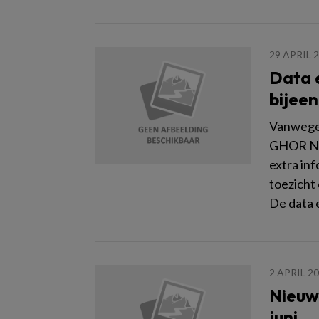
29 APRIL 
Data 
bijeen
Vanwege 
GHOR Ned
extra in
toezicht
De data 
2 APRIL 2
Nieuw
juni