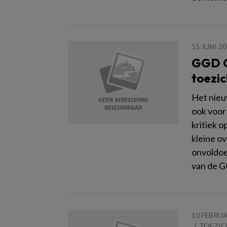
15 JUNI 2
GGD G
toezic
Het nieuw
ook voor
kritiek o
kleine o
onvoldoen
van de G
10 FEBRUA
TOEZIC