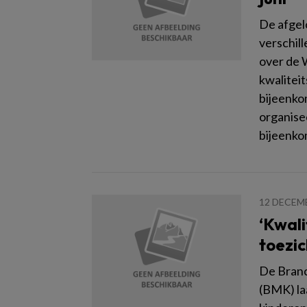
De afge
verschil
over de 
kwaliteit
bijeenko
organis
bijeenkom
12 DECEM
‘Kwali
toezic
De Branc
(BMK) la