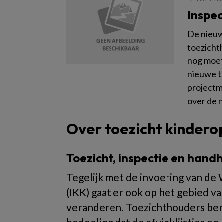
Inspec
De nieuw
toezicht
nog moet
nieuwe t
projectm
over de 
Over toezicht kinder
Toezicht, inspectie en han
Tegelijk met de invoering van de
(IKK) gaat er ook op het gebied v
veranderen. Toezichthouders berei
bedoeling dat de afvinklijstjes en