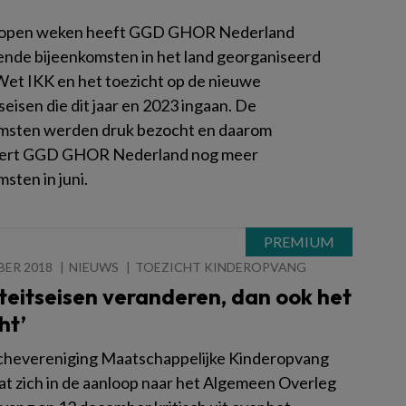
lopen weken heeft GGD GHOR Nederland
lende bijeenkomsten in het land georganiseerd
Wet IKK en het toezicht op de nieuwe
seisen die dit jaar en 2023 ingaan. De
msten werden druk bezocht en daarom
eert GGD GHOR Nederland nog meer
sten in juni.
BER 2018
NIEUWS
TOEZICHT KINDEROPVANG
teitseisen veranderen, dan ook het
ht’
hevereniging Maatschappelijke Kinderopvang
at zich in de aanloop naar het Algemeen Overleg