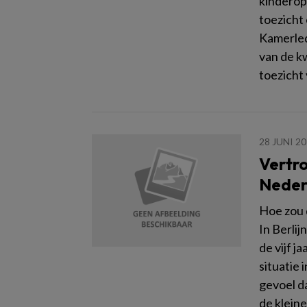
kinderop
toezicht
Kamerled
van de kw
toezicht
28 JUNI 2
Vertro
Neder
Hoe zou 
In Berli
de vijf j
situatie
gevoel d
de kleine