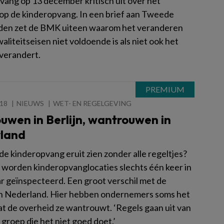
vang op 13 december kritisch uit over het
 op de kinderopvang. In een brief aan Tweede
en zet de BMK uiteen waarom het veranderen
aliteitseisen niet voldoende is als niet ook het
 verandert.
018
NIEUWS
WET- EN REGELGEVING
uwen in Berlijn, wantrouwen in
land
de kinderopvang eruit zien zonder alle regeltjes?
jn worden kinderopvanglocaties slechts één keer in
aar geïnspecteerd. Een groot verschil met de
 in Nederland. Hier hebben ondernemers soms het
at de overheid ze wantrouwt. ‘Regels gaan uit van
 groep die het niet goed doet.’