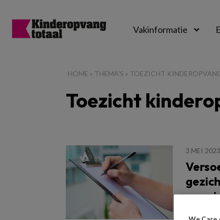
Vakinformatie
E
Kinderopvangtot
HOME
»
THEMA'S
»
TOEZICHT KINDEROPVAN
Toezicht kinder
3 MEI 202
Versoe
gezich
voor j
Onlangs 
We Care 