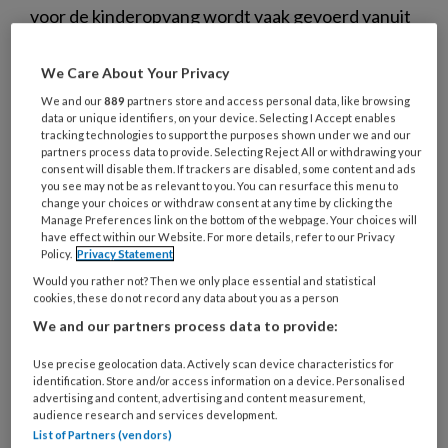
voor de kinderopvang wordt vaak gevoerd vanuit
de gedachte dat meer publieke sturing
automatisch leidt tot meer zekerheid. Maar wie
We Care About Your Privacy
verder kijkt, ziet vooral nieuwe risico's ontstaan.
We and our
889
partners store and access personal data, like browsing
data or unique identifiers, on your device. Selecting I Accept enables
Dat betoogt Natascha van der Post, voorzitter
tracking technologies to support the purposes shown under we and our
BVOK.
partners process data to provide. Selecting Reject All or withdrawing your
consent will disable them. If trackers are disabled, some content and ads
you see may not be as relevant to you. You can resurface this menu to
change your choices or withdraw consent at any time by clicking the
Manage Preferences link on the bottom of the webpage. Your choices will
have effect within our Website. For more details, refer to our Privacy
Policy.
Privacy Statement
24 APRIL 2026
NIEUWS
TOEZICHT KINDEROPVANG
Would you rather not? Then we only place essential and statistical
cookies, these do not record any data about you as a person
We and our partners process data to provide:
Use precise geolocation data. Actively scan device characteristics for
identification. Store and/or access information on a device. Personalised
advertising and content, advertising and content measurement,
audience research and services development.
List of Partners (vendors)