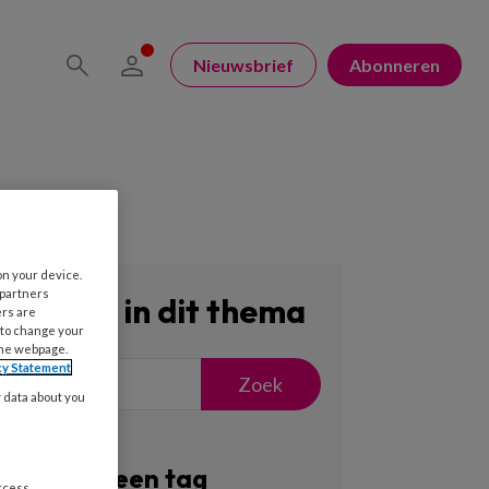
Nieuwsbrief
Abonneren
on your device.
 partners
Zoeken in dit thema
ers are
 to change your
the webpage.
cy Statement
Zoek
y data about you
Filter op een tag
access