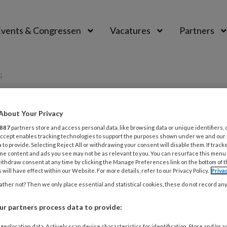
vents & Congressen
Vacatures
Partners
aal
G
opvang
About Your Privacy
887
partners store and access personal data, like browsing data or unique identifiers, 
 Accept enables tracking technologies to support the purposes shown under we and our
 to provide. Selecting Reject All or withdrawing your consent will disable them. If track
me content and ads you see may not be as relevant to you. You can resurface this menu
RI 2022
NIEUWS
FINANCIËN EN BEDRIJFSVOERING
ithdraw consent at any time by clicking the Manage Preferences link on the bottom of 
e uren van de pedagogisch coach
 will have effect within our Website. For more details, refer to our Privacy Policy.
Priva
t moet registeren
ther not? Then we only place essential and statistical cookies, these do not record an
e uren van een pedagogisch coach moet
r partners process data to provide:
en en aantonen, blijkt in de praktijk voor veel
geolocation data. Actively scan device characteristics for identification. Store and/or 