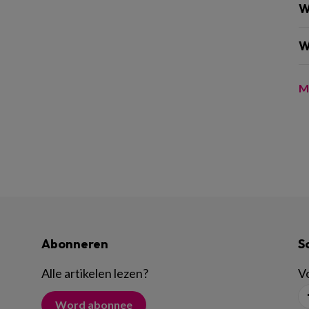
W
W
M
Abonneren
S
Alle artikelen lezen
?
Vo
Word abonnee