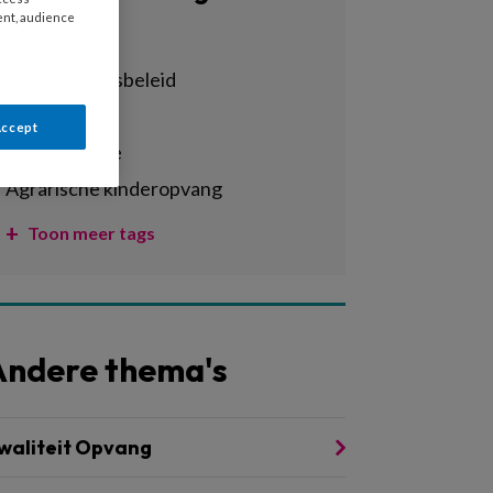
ent, audience
Alle tags
achterstandsbeleid
activiteiten
Accept
administratie
agrarische kinderopvang
Toon meer tags
Andere thema's
waliteit Opvang