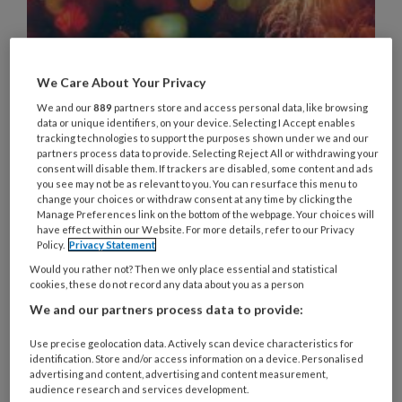
We Care About Your Privacy
Dit zijn onze best gelezen
We and our
889
partners store and access personal data, like browsing
artikelen van 2024
data or unique identifiers, on your device. Selecting I Accept enables
tracking technologies to support the purposes shown under we and our
Het jaar 2024 zit er (bijna!) op. Het was een jaar
partners process data to provide. Selecting Reject All or withdrawing your
consent will disable them. If trackers are disabled, some content and ads
waarin veel gebeurde in kinderopvangland en
you see may not be as relevant to you. You can resurface this menu to
waarin veel ter discussie stond. Gratis
change your choices or withdraw consent at any time by clicking the
Manage Preferences link on the bottom of the webpage. Your choices will
kinderopvang in 2027: goed idee of niet? De
have effect within our Website. For more details, refer to our Privacy
taaleis komt eraan, de discussie over zzp'ers en
Policy.
Privacy Statement
het handhaven op de wet DBA en de
Would you rather not? Then we only place essential and statistical
cookies, these do not record any data about you as a person
gastouderlocaties die maar blijven dalen. Wij
We and our partners process data to provide:
presenteren: de best gelezen artikelen van 2024
op KinderopvangTotaal!
Use precise geolocation data. Actively scan device characteristics for
identification. Store and/or access information on a device. Personalised
advertising and content, advertising and content measurement,
audience research and services development.