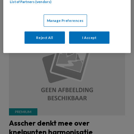
List of Partners (vendors)
10 FEBRUARI 2017
NIEUWS
TOEZICHT
Manage Preferences
KINDEROPVANG
Reject All
I Accept
Asscher denkt mee over
knelpunten harmonisatie