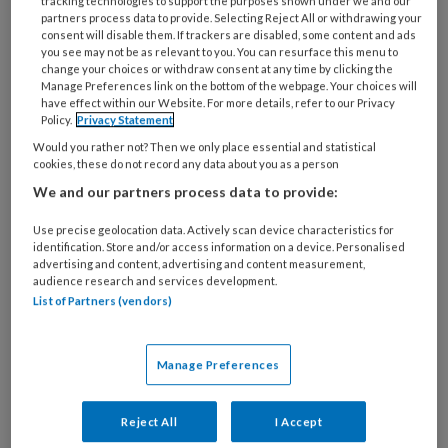
tracking technologies to support the purposes shown under we and our
6 JANUARI 2025
VAKBLAD KINDEROPVANG
partners process data to provide. Selecting Reject All or withdrawing your
SAMENWERKEN
consent will disable them. If trackers are disabled, some content and ads
you see may not be as relevant to you. You can resurface this menu to
change your choices or withdraw consent at any time by clicking the
Manage Preferences link on the bottom of the webpage. Your choices will
have effect within our Website. For more details, refer to our Privacy
Policy.
Privacy Statement
Would you rather not? Then we only place essential and statistical
cookies, these do not record any data about you as a person
We and our partners process data to provide:
Use precise geolocation data. Actively scan device characteristics for
identification. Store and/or access information on a device. Personalised
advertising and content, advertising and content measurement,
audience research and services development.
List of Partners (vendors)
Zo kan het ook – ‘Ook tieners
blijven komen’
Manage Preferences
Een kind dat van zijn sport afgaat om geen bso te
Reject All
I Accept
hoeven missen? Waargebeurd bij de Noord-