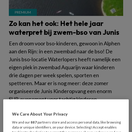
Zo kan het ook: Het hele jaar
waterpret bij zwem-bso van Junis
Een droom voor bso-kinderen, gewoon in Alphen
aan den Rijn: ín een zwembad naar de bso! De
Junis bso-locatie Waterlopers heeft namelijk een
eigen plek in zwembad Aquarijn waar kinderen
drie dagen per week spelen, sporten en
spetteren. Maar er is nog meer: deze zomer
organiseerde Junis Kinderopvang een enorm
SUP-evenement voor tachtig kinderen.
We Care About Your Privacy
We and our
887
partners store and access personal data, like browsing
data or unique identifiers, on your device. Selecting I Accept enables