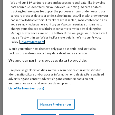
het landelijk gemiddelde. Griep, verkoudheid en
We and our
889
partners store and access personal data, like browsing
data or unique identifiers, on your device. Selecting I Accept enables
andere virusinfecties zijn de meest genoemde
tracking technologies to support the purposes shown under we and our
redenen. Op twee staan psychische klachten,
partners process data to provide. Selecting Reject All or withdrawing your
consent will disable them. If trackers are disabled, some content and ads
overspannenheid en burn-out. Dit meldt het
you see may not be as relevant to you. You can resurface this menu to
change your choices or withdraw consent at any time by clicking the
Centraal Bureau voor de Statistiek (CBS).
Manage Preferences link on the bottom of the webpage. Your choices will
have effect within our Website. For more details, refer to our Privacy
Policy.
Privacy Statement
Would you rather not? Then we only place essential and statistical
cookies, these do not record any data about you as a person
We and our partners process data to provide:
6 AUGUSTUS 2026
ACHTERGROND
PEDAGOGISCH
PROFESSIONAL
Use precise geolocation data. Actively scan device characteristics for
identification. Store and/or access information on a device. Personalised
advertising and content, advertising and content measurement,
audience research and services development.
List of Partners (vendors)
Manage Preferences