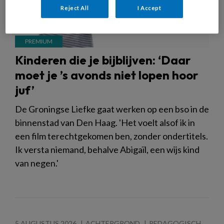
Reject All
I Accept
Kinderen die je bijblijven: ‘Daar
moet je ’s avonds niet lopen hoor
juf’
De Groningse Liefke gaat werken op een bso in de
binnenstad van Den Haag. 'Het voelt alsof ik in
een film terechtgekomen ben, zonder ondertitels.
Ik versta niemand, behalve Abigaïl, een wijs kind
van negen.'
5 AUGUSTUS 2026
ACHTERGROND
PEDAGOGISCH