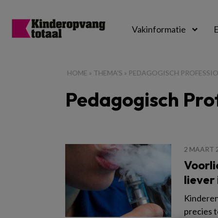
Vakinformatie
E
Kinderopvangtot
HOME
»
THEMA'S
»
PEDAGOGISCH PROFESSI
Pedagogisch Pro
2 MAART 
Voorli
liever
Kinderen
precies t