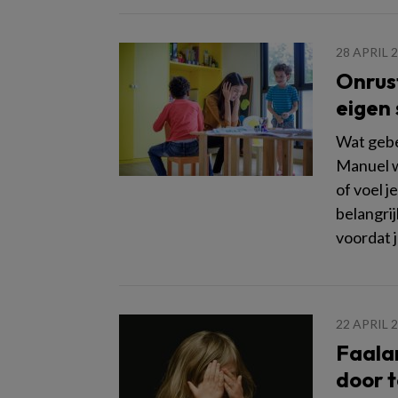
28 APRIL 
Onrust
eigen
Wat gebeu
Manuel wé
of voel 
belangrij
voordat j
22 APRIL 
Faalan
door 