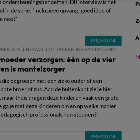
a ondersteuningsbehoeften. Dit interview is het
P
l in de serie: ‘Inclusieve opvang: goed idee of
ke nee?’
Z
A
MBER 2025
NIEUWS
ONTWIKKELING VAN KINDEREN
M
moeder verzorgen: één op de vier
en is mantelzorger
 die opgroeien met een zieke ouder of een
pte broer of zus. Aan de buitenkant zie je hier
n, maar thuis dragen deze kinderen vaak een grote
e ga je met deze kinderen om en op welke manier
edagogisch professionals hen steunen?