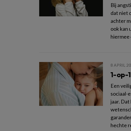
Bij angs
dat niet 
achter m
ook kan u
hiermee
8 APRIL 2
1-op-1
Een veili
sociaal-
jaar. Da
wetensch
garander
hechte re