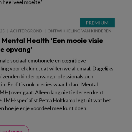
 heel veel moeite.'
025
ACHTERGROND
ONTWIKKELING VAN KINDEREN
 Mental Health ‘Een mooie visie
de opvang’
male sociaal-emotionele en cognitieve
ing voor elk kind, dat willen we allemaal. Dagelijks
uizenden kinderopvangprofessionals zich
in. En dit is ook precies waar Infant Mental
IMH) over gaat. Alleen lang niet iedereen kent
e. IMH-specialist Petra Holtkamp legt uit wat het
en hoe je er je voordeel mee kunt doen.
Laad meer