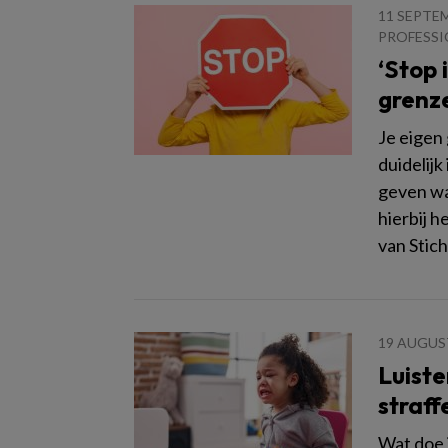
11 SEPTE
PROFESSI
‘Stop 
grenz
Je eigen
duidelijk
geven wat
hierbij 
van Stich
19 AUGUS
Luiste
straff
Wat doe 