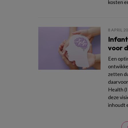
kosten en
8 APRIL 2
Infant
voor 
Een opti
ontwikkel
zetten d
daarvoor 
Health (
deze visi
inhoudt 