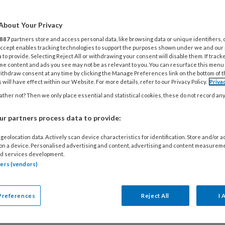
 nog net boven de leeftijd van de kinderopvang,
 roept wel de vraag op: wat kun je met de oudere
About Your Privacy
 van de bso bespreken om te voorkomen dat ze
887
partners store and access personal data, like browsing data or unique identifiers, 
an te paffen?
 Accept enables tracking technologies to support the purposes shown under we and our
 to provide. Selecting Reject All or withdrawing your consent will disable them. If track
me content and ads you see may not be as relevant to you. You can resurface this menu
ithdraw consent at any time by clicking the Manage Preferences link on the bottom of 
 will have effect within our Website. For more details, refer to our Privacy Policy.
Priva
ER 2025
ther not? Then we only place essential and statistical cookies, these do not record an
NIEUWS
ZORGENKINDEREN
ieve kinderopvang: ‘Dit wordt
r partners process data to provide:
n de norm’
geolocation data. Actively scan device characteristics for identification. Store and/or 
eid streeft ernaar dat in 2035 de meeste scholen
 on a device. Personalised advertising and content, advertising and content measurem
d services development.
opvang in Nederland inclusief zijn. Dat betekent:
tners (vendors)
deren met extra zorgbehoeften naar de reguliere
Een waardevol initiatief of een slecht plan? We
Preferences
Reject All
I 
het aan Anne-Sophie Schürmann, oprichter van
O
SO+. Een buitenschoolse opvang voor kinderen