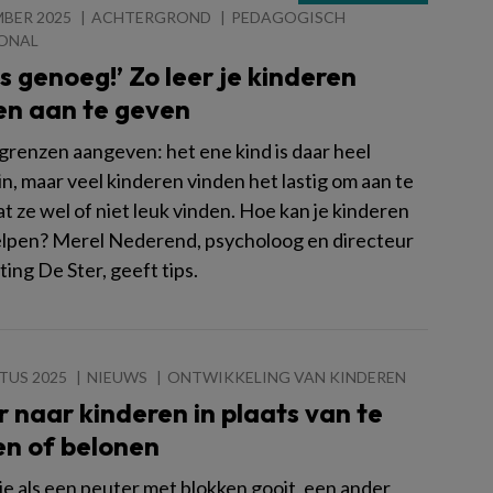
MBER 2025
ACHTERGROND
PEDAGOGISCH
ONAL
is genoeg!’ Zo leer je kinderen
en aan te geven
 grenzen aangeven: het ene kind is daar heel
 in, maar veel kinderen vinden het lastig om aan te
 ze wel of niet leuk vinden. Hoe kan je kinderen
helpen? Merel Nederend, psycholoog en directeur
ting De Ster, geeft tips.
TUS 2025
NIEUWS
ONTWIKKELING VAN KINDEREN
r naar kinderen in plaats van te
en of belonen
je als een peuter met blokken gooit, een ander