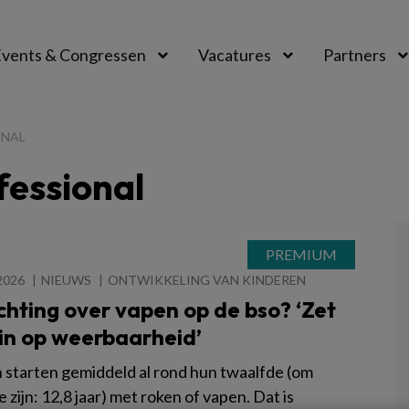
vents & Congressen
Vacatures
Partners
aal
ONAL
fessional
2026
NIEUWS
ONTWIKKELING VAN KINDEREN
chting over vapen op de bso? ‘Zet
 in op weerbaarheid’
 starten gemiddeld al rond hun twaalfde (om
e zijn: 12,8 jaar) met roken of vapen. Dat is