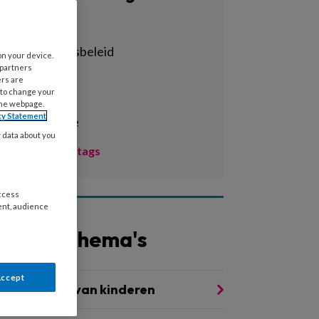
Alle tags
achterstandsbeleid
on your device.
 partners
activiteiten
ers are
 to change your
adhd
the webpage.
cy Statement
administratie
y data about you
Toon meer tags
access
ent, audience
Andere thema's
Accept
ntwikkeling van kinderen