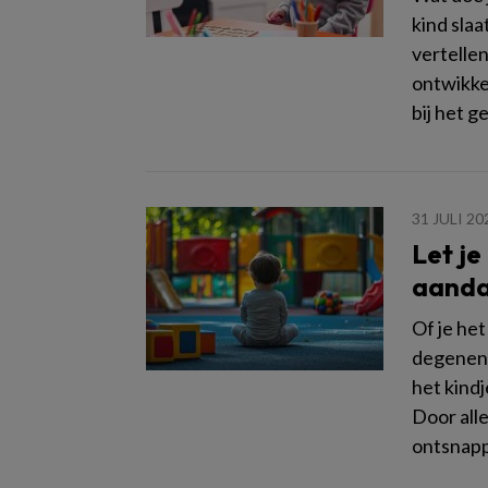
kind slaa
vertellen
ontwikke
bij het g
31 JULI 20
Let je
aanda
Of je het
degenen 
het kindj
Door all
ontsnap