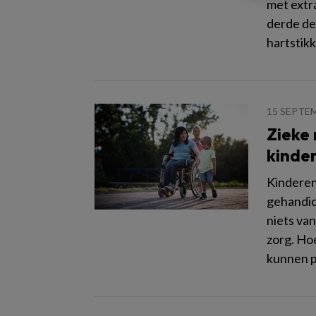
met extr
derde dee
hartstik
15 SEPTE
Zieke 
kinder
Kinderen
gehandica
niets va
zorg. Ho
kunnen p