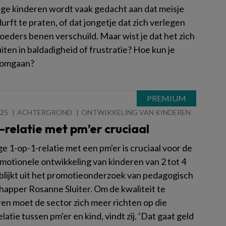
tige kinderen wordt vaak gedacht aan dat meisje
durft te praten, of dat jongetje dat zich verlegen
oeders benen verschuild. Maar wist je dat het zich
iten in baldadigheid of frustratie? Hoe kun je
 omgaan?
025
ACHTERGROND
ONTWIKKELING VAN KINDEREN
-relatie met pm’er cruciaal
ge 1-op-1-relatie met een pm'er is cruciaal voor de
emotionele ontwikkeling van kinderen van 2 tot 4
t blijkt uit het promotieonderzoek van pedagogisch
apper Rosanne Sluiter. Om de kwaliteit te
en moet de sector zich meer richten op die
latie tussen pm'er en kind, vindt zij. ‘Dat gaat geld