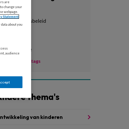
ers are
 to change your
Alle tags
the webpage.
cy Statement
achterstandsbeleid
y data about you
activiteiten
adhd
administratie
access
ent, audience
Toon meer tags
Accept
Andere thema's
ntwikkeling van kinderen