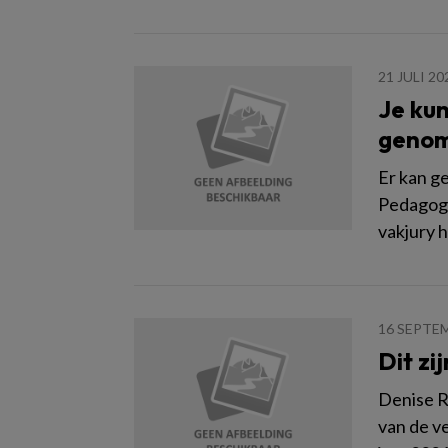
21 JULI 20
Je kun
genom
Er kan g
Pedagogi
vakjury 
16 SEPTE
Dit zi
Denise R
van de v