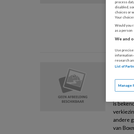
process data
Werkgele
disabled, so
een ontm
choices or w
Your choices
waaraan 
Would you ra
coach. ‘
as a person
smeden v
We and ou
Use precise 
information
research an
14 SEPTE
List of Par
Carol
het J
Manage 
Tijdens 
is beken
verkiezi
andere g
van Boxm