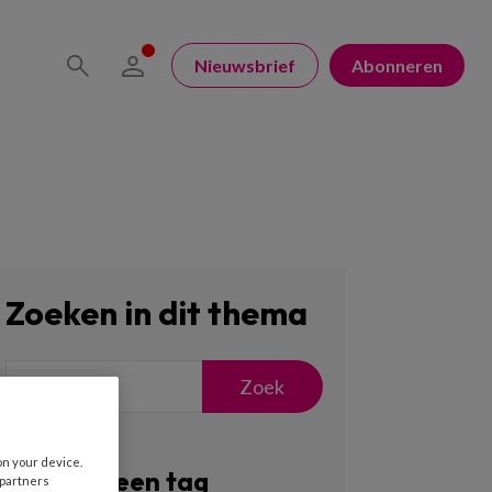
Nieuwsbrief
Abonneren
Zoeken in dit thema
Zoek
on your device.
Filter op een tag
 partners