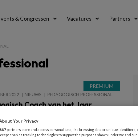
vents & Congressen
Vacatures
Partners
aal
ONAL
fessional
BER 2022
NIEUWS
PEDAGOGISCH PROFESSIONAL
ogisch Coach van het Jaar
en Libert op bezoek bij SZW
About Your Privacy
 Libert, de Pedagogisch Coach van het Jaar 2022,
887
partners store and access personal data, like browsing data or unique identifiers, 
ezoek bij het ministerie van Sociale Zaken en
 Accept enables tracking technologies to support the purposes shown under we and our