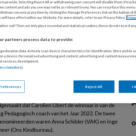
 to provide. Selecting Reject All or withdrawing your consent will disable them. If track
genheid (SZW). Dat betekende natuurlijk ook
me content and ads you see may not be as relevant to you. You can resurface this menu
oeting met SZW-minister Karien van Gennip,
ithdraw consent at any time by clicking the Manage Preferences link on the bottom of 
 will have effect within our Website. For more details, refer to our Privacy Policy.
Priva
ze vertelde over haar werk als pedagogisch
ther not? Then we only place essential and statistical cookies, these do not record an
We moeten mét elkaar bewegen en plannen
oor de toekomst van de kinderopvang.’
r partners process data to provide:
geolocation data. Actively scan device characteristics for identification. Store and/or 
 on a device. Personalised advertising and content, advertising and content measurem
d services development.
MBER 2022
NIEUWS
PEDAGOGISCH PROFESSIONAL
tners (vendors)
ien Libert Pedagogisch Coach van
aar 2022!
Preferences
Reject All
I 
een feestelijk diner van beroepsvereniging PPINK
dgemaakt dat Carolien Libert de winnaar is van de
ng Pedagogisch coach van het Jaar 2022. De twee
enomineerden waren Anna Schilder (VAK) en Inge
O
eer (Ons Kindbureau).