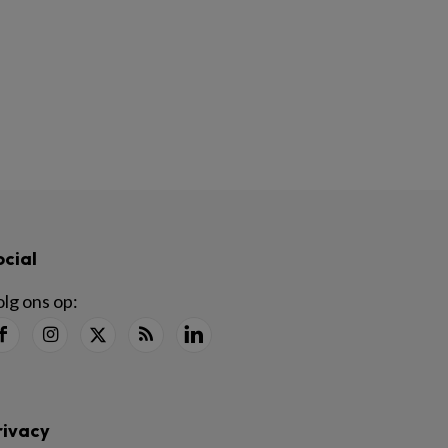
ocial
lg ons op:
rivacy