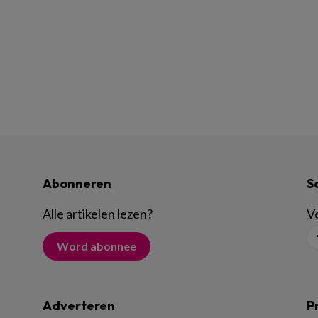
Abonneren
S
Alle artikelen lezen
?
Vo
Word abonnee
Adverteren
P