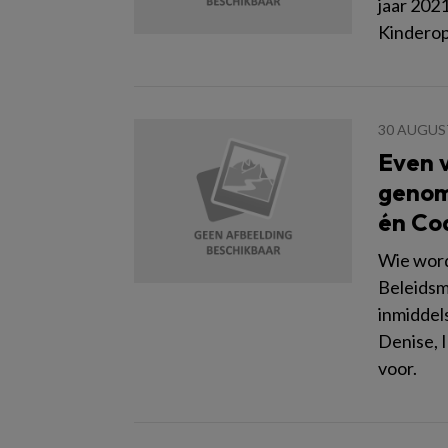
jaar 2021
Kinderop
30 AUGUS
Even v
genom
én Co
Wie word
Beleidsm
inmiddels
Denise, I
voor.