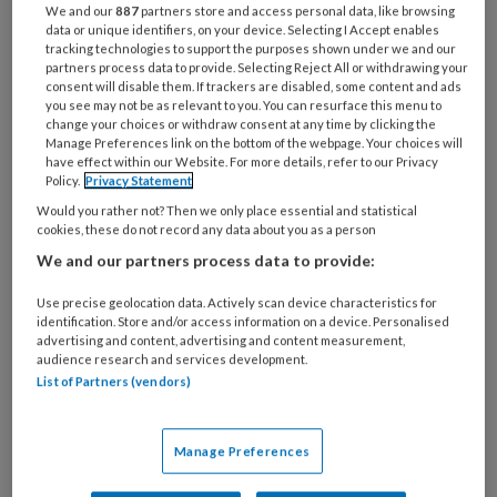
het landelijk gemiddelde. Griep, verkoudheid en
We and our
887
partners store and access personal data, like browsing
data or unique identifiers, on your device. Selecting I Accept enables
andere virusinfecties zijn de meest genoemde
tracking technologies to support the purposes shown under we and our
redenen. Op twee staan psychische klachten,
partners process data to provide. Selecting Reject All or withdrawing your
consent will disable them. If trackers are disabled, some content and ads
overspannenheid en burn-out. Dit meldt het
you see may not be as relevant to you. You can resurface this menu to
change your choices or withdraw consent at any time by clicking the
Centraal Bureau voor de Statistiek (CBS).
Manage Preferences link on the bottom of the webpage. Your choices will
have effect within our Website. For more details, refer to our Privacy
Policy.
Privacy Statement
Would you rather not? Then we only place essential and statistical
cookies, these do not record any data about you as a person
We and our partners process data to provide:
6 AUGUSTUS 2026
ACHTERGROND
PEDAGOGISCH
PROFESSIONAL
Use precise geolocation data. Actively scan device characteristics for
identification. Store and/or access information on a device. Personalised
advertising and content, advertising and content measurement,
audience research and services development.
List of Partners (vendors)
Manage Preferences