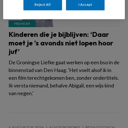
Reject All
I Accept
Kinderen die je bijblijven: ‘Daar
moet je ’s avonds niet lopen hoor
juf’
De Groningse Liefke gaat werken op een bso in de
binnenstad van Den Haag. 'Het voelt alsof ik in
een film terechtgekomen ben, zonder ondertitels.
Ik versta niemand, behalve Abigaïl, een wijs kind
van negen.'
5 AUGUSTUS 2026
ACHTERGROND
PEDAGOGISCH