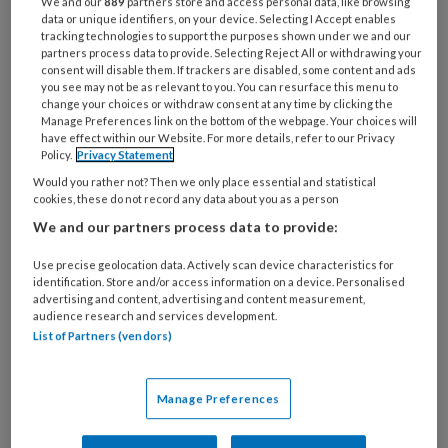
We and our
889
partners store and access personal data, like browsing
data or unique identifiers, on your device. Selecting I Accept enables
tracking technologies to support the purposes shown under we and our
partners process data to provide. Selecting Reject All or withdrawing your
consent will disable them. If trackers are disabled, some content and ads
you see may not be as relevant to you. You can resurface this menu to
change your choices or withdraw consent at any time by clicking the
Manage Preferences link on the bottom of the webpage. Your choices will
have effect within our Website. For more details, refer to our Privacy
Pedagogisch Coach van het Jaar
Policy.
Privacy Statement
Carolien Libert op bezoek bij SZW
Would you rather not? Then we only place essential and statistical
cookies, these do not record any data about you as a person
Carolien Libert, de Pedagogisch Coach van het
We and our partners process data to provide:
Jaar 2022, ging op bezoek bij het ministerie van
Use precise geolocation data. Actively scan device characteristics for
Sociale Zaken en Werkgelegenheid (SZW). Dat
identification. Store and/or access information on a device. Personalised
advertising and content, advertising and content measurement,
betekende natuurlijk ook een ontmoeting met
audience research and services development.
SZW-minister Karien van Gennip, waaraan ze
List of Partners (vendors)
vertelde over haar werk als pedagogisch coach.
‘We moeten mét elkaar bewegen en plannen
Manage Preferences
smeden voor de toekomst van de kinderopvang.’