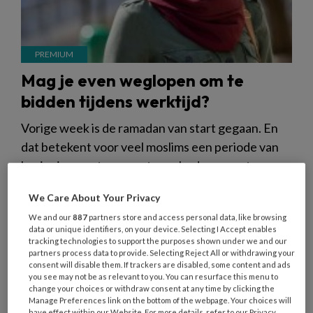
Mag je even weglopen om te
bidden tijdens werktijd?
Vorige week is de ramadan van start gegaan. En
dat betekent voor veel moslims een periode van
bezinning, vasten en extra gebedsmomenten.
Ook binnen de kinderopvang werken veel
We Care About Your Privacy
pedagogisch professionals van islamitische
We and our
887
partners store and access personal data, like browsing
afkomst. Sommige medewerkers willen daarom op
data or unique identifiers, on your device. Selecting I Accept enables
vaste tijden bidden. Hoe kun je daar als
tracking technologies to support the purposes shown under we and our
partners process data to provide. Selecting Reject All or withdrawing your
organisatie mee omgaan?
consent will disable them. If trackers are disabled, some content and ads
you see may not be as relevant to you. You can resurface this menu to
change your choices or withdraw consent at any time by clicking the
Manage Preferences link on the bottom of the webpage. Your choices will
have effect within our Website. For more details, refer to our Privacy