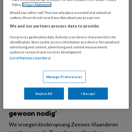
Policy.
Privacy Statement
21 NOVEMBER 2025
NIEUWS
ZORGENKINDEREN
Would you rather not? Then we only place essential and statistical
cookies, these do not record any data about you as a person
We and our partners process data to provide:
Use precise geolocation data. Actively scan device characteristics for
identification. Store and/or access information on a device. Personalised
advertising and content, advertising and content measurement,
audience research and services development.
List of Partners (vendors)
Manage Preferences
Reject All
I Accept
Inclusieve opvang: ‘Je hebt elkaar
gewoon nodig’
We vroegen kinderopvang Zeeuws-Vlaanderen