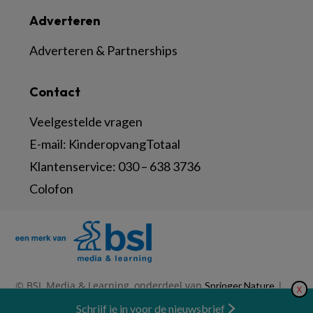
Adverteren
Adverteren & Partnerships
Contact
Veelgestelde vragen
E-mail:
KinderopvangTotaal
Klantenservice:
030 – 638 3736
Colofon
© BSL Media & Learning, onderdeel van
|
Springer Nature
X
|
|
Privacy Statement
Disclaimer
Voorwaarden
Nieuwsbrief
Schrijf je in voor de nieuwsbrief
Abonneren