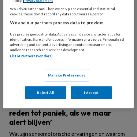
Policy.
Privacy Statement
KINDEREN
Would you rather not? Then we only place essential and statistical
cookies, these do not record any data about you as a person
We and our partners process data to provide:
Use precise geolocation data. Actively scan device characteristics for
identification. Store and/or access information on a device. Personalised
advertising and content, advertising and content measurement,
audience research and services development.
List of Partners (vendors)
Manage Preferences
Reject All
I Accept
‘Een achterstand is niet meteen
reden tot paniek, als we maar
alert blijven’
Wat zijn sensomotorische ervaringen en waarom