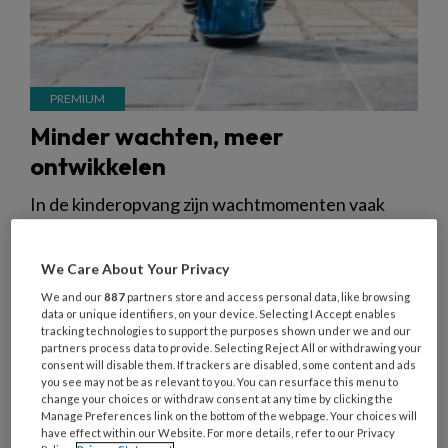
Minder wachten, meer
ontwikkelen
In de kinderopvang zijn wachtmomenten vaak
vanzelfsprekend: even wachten tot iedereen
klaar is, tot de groep compleet is of tot het fruit
We Care About Your Privacy
rondgaat. Maar volgens pedagogisch coach
We and our
887
partners store and access personal data, like browsing
Michelle van Eck kan dat anders, en beter.
data or unique identifiers, on your device. Selecting I Accept enables
tracking technologies to support the purposes shown under we and our
partners process data to provide. Selecting Reject All or withdrawing your
consent will disable them. If trackers are disabled, some content and ads
you see may not be as relevant to you. You can resurface this menu to
change your choices or withdraw consent at any time by clicking the
Manage Preferences link on the bottom of the webpage. Your choices will
10 JULI 2025
NIEUWS
ONTWIKKELING VAN
have effect within our Website. For more details, refer to our Privacy