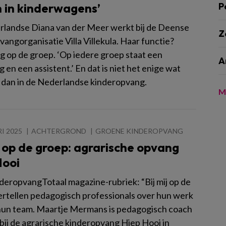
n in kinderwagens’
P
landse Diana van der Meer werkt bij de Deense
Z
angorganisatie Villa Villekula. Haar functie?
 op de groep. ‘Op iedere groep staat een
A
en een assistent.’ En dat is niet het enige wat
s dan in de Nederlandse kinderopvang.
M
I 2025
ACHTERGROND
GROENE KINDEROPVANG
j op de groep: agrarische opvang
Hooi
nderopvangTotaal magazine-rubriek: “Bij mij op de
ertellen pedagogisch professionals over hun werk
hun team. Maartje Mermans is pedagogisch coach
 bij de agrarische kinderopvang Hiep Hooi in