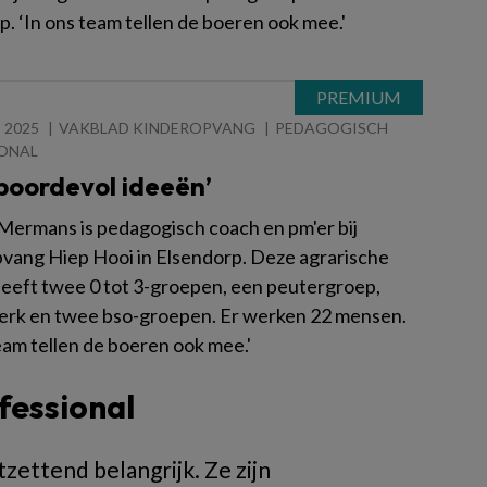
. ‘In ons team tellen de boeren ook mee.'
 2025
VAKBLAD KINDEROPVANG
PEDAGOGISCH
ONAL
t boordevol ideeën’
Mermans is pedagogisch coach en pm'er bij
vang Hiep Hooi in Elsendorp. Deze agrarische
eeft twee 0 tot 3-groepen, een peutergroep,
rk en twee bso-groepen. Er werken 22 mensen.
eam tellen de boeren ook mee.'
fessional
zettend belangrijk. Ze zijn