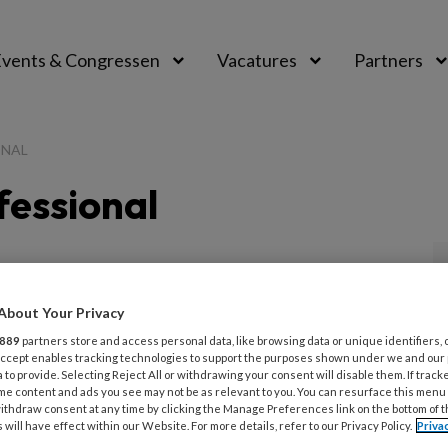
vents & Congressen
Vacatures
Partners
aal
ONAL
fessional
I 2026
KINDEROPVANGTOTAAL MANAGEMENT
About Your Privacy
GISCH PROFESSIONAL
889
partners store and access personal data, like browsing data or unique identifiers, 
ragen aan: Mireille Rietman
 Accept enables tracking technologies to support the purposes shown under we and our
 to provide. Selecting Reject All or withdrawing your consent will disable them. If track
me content and ads you see may not be as relevant to you. You can resurface this menu
aar geleden zette Mireille Rietman (49) agrarische
ithdraw consent at any time by clicking the Manage Preferences link on the bottom of 
vang 't Koetje op. Eerder had ze een
 will have effect within our Website. For more details, refer to our Privacy Policy.
Priva