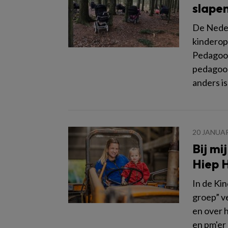
slape
De Neder
kinderopv
Pedagoog
pedagoog 
anders i
20 JANUAR
Bij mi
Hiep 
In de Ki
groep” v
en over 
en pm'er