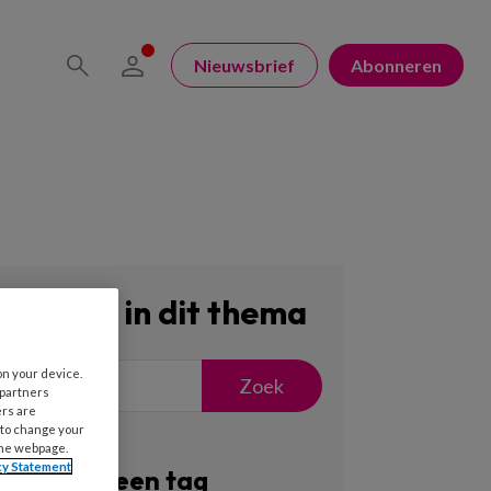
Nieuwsbrief
Abonneren
Zoeken in dit thema
on your device.
Zoek
 partners
ers are
 to change your
the webpage.
cy Statement
Filter op een tag