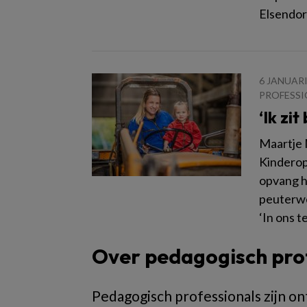
Elsendorp
6 JANUARI
PROFESSI
‘Ik zi
Maartje 
Kinderop
opvang h
peuterwe
‘In ons t
Over pedagogisch pro
Pedagogisch professionals zijn ont