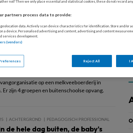
rverblijf op het melkveebedrijf van haar en haar
ther not? Then we only place essential and statistical cookies, these do not record an
athmen.
r partners process data to provide:
geolocation data. Actively scan device characteristics for identification. Store and/or 
 on a device. Personalised advertising and content, advertising and content measurem
d services development.
I 2026
VAKBLAD KINDEROPVANG
PEDAGOGISCH
tners (vendors)
ONAL
j op de groep ‘Wij hebben geen vast
amma’
Preferences
Reject All
I 
telveen (48) werkt bij 't Koetje, een agrarische
vangorganisatie op een melkveeboerderij in
 Er zijn 4 groepen en buitenschoolse opvang.
25
ACHTERGROND
PEDAGOGISCH PROFESSIONAL
O
jn de hele dag buiten, de baby’s