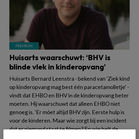
Huisarts waarschuwt: ‘BHV is
blinde vlek in kinderopvang’
Huisarts Bernard Leenstra - bekend van 'Ziek kind
op kinderopvang mag best één paracetamolletje' -
vindt dat EHBO en BHV in de kinderopvang beter
moeten. Hij waarschuwt dat alleen EHBO niet
genoeg is. 'Er móet altijd BHV zijn. Eerste hulp is
voor de kinderen. Maar wie zorgt bij een incident
dat er niemand staat te filmen? En wie belt de
ouders?’