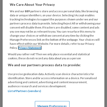
We Care About Your Privacy
We and our
889
partners store and access personal data, like browsing
data or unique identifiers, on your device. Selecting I Accept enables
tracking technologies to support the purposes shown under we and our
partners process data to provide. Selecting Reject All or withdrawing your
17 JUNI 2026
NIEUWS
GEZONDHEID
consent will disable them. If trackers are disabled, some content and ads
you see may not be as relevant to you. You can resurface this menu to
change your choices or withdraw consent at any time by clicking the
Manage Preferences link on the bottom of the webpage. Your choices will
have effect within our Website. For more details, refer to our Privacy
Policy.
Privacy Statement
Would you rather not? Then we only place essential and statistical
cookies, these do not record any data about you as a person
We and our partners process data to provide:
Use precise geolocation data. Actively scan device characteristics for
identification. Store and/or access information on a device. Personalised
advertising and content, advertising and content measurement,
audience research and services development.
List of Partners (vendors)
‘Behandel telefoon als roken:
Manage Preferences